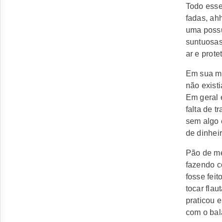
Todo esse
fadas, ah
uma possu
suntuosas
ar e prote
Em sua me
não exist
Em geral
falta de 
sem algo 
de dinheir
Pão de mel
fazendo c
fosse feit
tocar flau
praticou 
com o bal