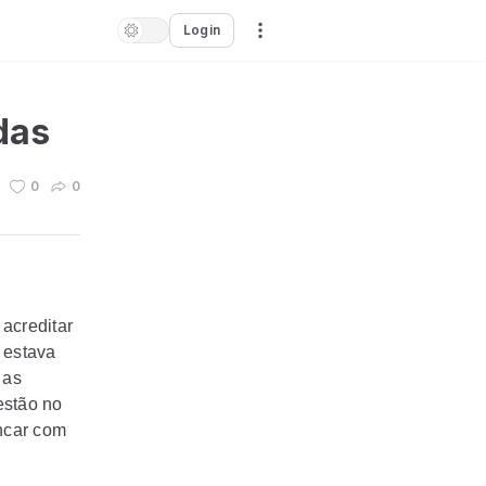
Login
das
0
0
acreditar
 estava
 as
estão no
incar com