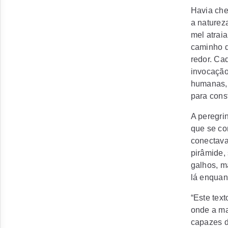
Havia che
a naturez
mel atrai
caminho d
redor. Ca
invocação
humanas, 
para cons
A peregri
que se co
conectava
pirâmide,
galhos, m
lá enquan
“Este tex
onde a ma
capazes d