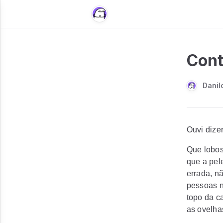
Cont
Danil
Ouvi diz
Que lobos
que a pel
errada, n
pessoas n
topo da c
as ovelha