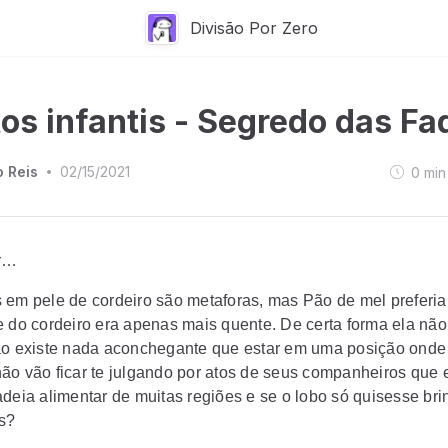
Divisão Por Zero
os infantis - Segredo das Fa
o Reis
02/15/2021
0
min
•
er…
 em pele de cordeiro são metaforas, mas Pão de mel preferia 
e do cordeiro era apenas mais quente. De certa forma ela não
ão existe nada aconchegante que estar em uma posição onde
ão vão ficar te julgando por atos de seus companheiros que 
adeia alimentar de muitas regiões e se o lobo só quisesse br
s?