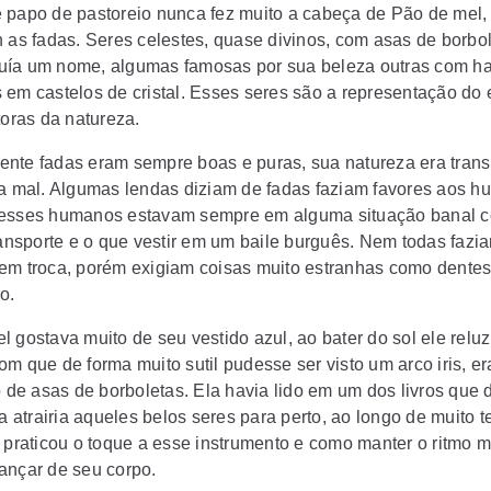
 papo de pastoreio nunca fez muito a cabeça de Pão de mel,
h as fadas. Seres celestes, quase divinos, com asas de borbo
ía um nome, algumas famosas por sua beleza outras com ha
 em castelos de cristal. Esses seres são a representação do
toras da natureza.
nte fadas eram sempre boas e puras, sua natureza era trans
ia mal. Algumas lendas diziam de fadas faziam favores aos h
 esses humanos estavam sempre em alguma situação banal 
transporte e o que vestir em um baile burguês. Nem todas fazi
em troca, porém exigiam coisas muito estranhas como dentes
o.
 gostava muito de seu vestido azul, ao bater do sol ele reluz
om que de forma muito sutil pudesse ser visto um arco iris, e
o de asas de borboletas. Ela havia lido em um dos livros que 
ta atrairia aqueles belos seres para perto, ao longo de muito 
e praticou o toque a esse instrumento e como manter o ritmo
ançar de seu corpo.