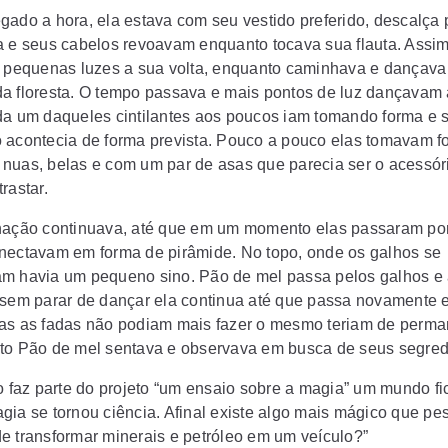
gado a hora, ela estava com seu vestido preferido, descalça p
a e seus cabelos revoavam enquanto tocava sua flauta. Assi
a pequenas luzes a sua volta, enquanto caminhava e dançava
a floresta. O tempo passava e mais pontos de luz dançavam 
da um daqueles cintilantes aos poucos iam tomando forma e 
 acontecia de forma prevista. Pouco a pouco elas tomavam f
nuas, belas e com um par de asas que parecia ser o acessóri
trastar.
nação continuava, até que em um momento elas passaram por
nectavam em forma de pirâmide. No topo, onde os galhos se
m havia um pequeno sino. Pão de mel passa pelos galhos e 
 sem parar de dançar ela continua até que passa novamente e
as as fadas não podiam mais fazer o mesmo teriam de perma
to Pão de mel sentava e observava em busca de seus segred
to faz parte do projeto “um ensaio sobre a magia” um mundo fi
gia se tornou ciência. Afinal existe algo mais mágico que pe
e transformar minerais e petróleo em um veículo?”