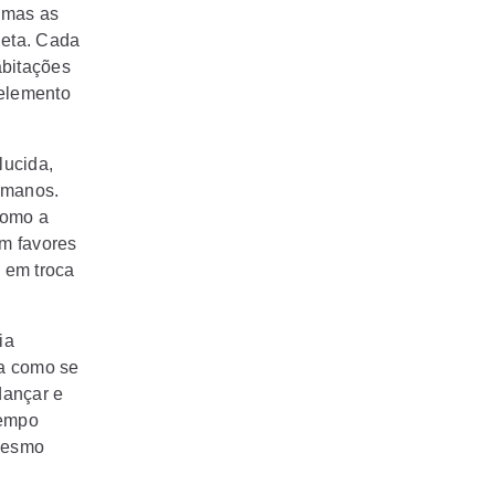
 mas as
leta. Cada
bitações
 elemento
lucida,
umanos.
como a
am favores
 em troca
ia
ra como se
dançar e
tempo
 mesmo