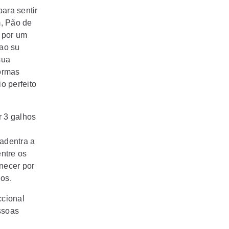
ara sentir
m, Pão de
 por um
ao su
sua
ormas
o perfeito
 3 galhos
adentra a
ntre os
necer por
os.
ccional
ssoas