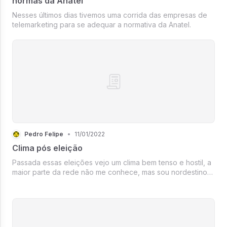
normas da Anatel
Nesses últimos dias tivemos uma corrida das empresas de
telemarketing para se adequar a normativa da Anatel.
Pedro Felipe
•
11/01/2022
Clima pós eleição
Passada essas eleições vejo um clima bem tenso e hostil, a
maior parte da rede não me conhece, mas sou nordestino
mais especificamente da Bahia e tenho muito orgulho disso
e desde cedo eu trabalho e quando falo cedo, falo desde
criança e sim tenho or