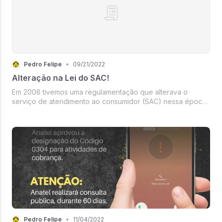
Pedro Felipe
•
09/21/2022
Alteração na Lei do SAC!
Em 2008 tivemos uma regulamentação que alterava o
serviço de atendimento ao consumidor (SAC) nessa época
o principal meio de comunicação era o telefone e as
empresas foram obrigadas a ter um telefone que
funcionasse 24h por dia.
Pedro Felipe
•
11/04/2022