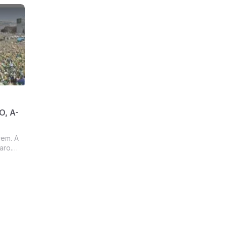
ita.
O, A-
rem. A
aro.
 Heleno
nista
 fomos
 ruas no