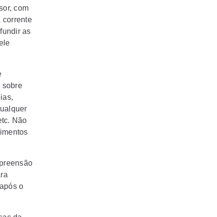
sor, com
 corrente
fundir as
ele
e
a sobre
ias,
qualquer
etc. Não
cimentos
mpreensão
ara
 após o