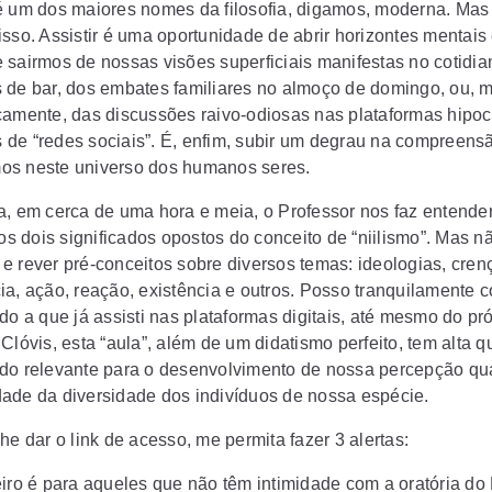
é um dos maiores nomes da filosofia, digamos, moderna. Mas
sso. Assistir é uma oportunidade de abrir horizontes mentais 
 sairmos de nossas visões superficiais manifestas no cotidia
 de bar, dos embates familiares no almoço de domingo, ou, 
camente, das discussões raivo-odiosas nas plataformas hipoc
de “redes sociais”. É, enfim, subir um degrau na compreens
s neste universo dos humanos seres.
a, em cerca de uma hora e meia, o Professor nos faz entende
 os dois significados opostos do conceito de “niilismo”. Mas n
ir e rever pré-conceitos sobre diversos temas: ideologias, cren
ia, ação, reação, existência e outros. Posso tranquilamente c
do a que já assisti nas plataformas digitais, até mesmo do pr
Clóvis, esta “aula”, além de um didatismo perfeito, tem alta 
do relevante para o desenvolvimento de nossa percepção qu
ade da diversidade dos indivíduos de nossa espécie.
he dar o link de acesso, me permita fazer 3 alertas:
eiro é para aqueles que não têm intimidade com a oratória do 