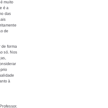
 é muito
e é a
no das
mais
ritamente
ão de
r de forma
ão só. Nos
ças,
onsiderar
óprio
qualidade
anto à
Professor.