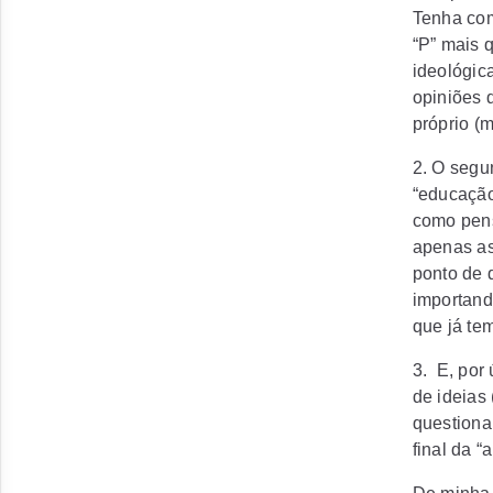
Tenha com
“P” mais 
ideológica
opiniões 
próprio (m
2. O segu
“educação
como pens
apenas as
ponto de q
importand
que já tem
3.
E, por
de ideias
questionar
final da “a