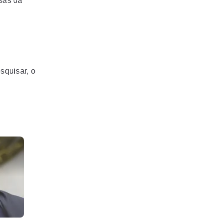
isas da
squisar, o