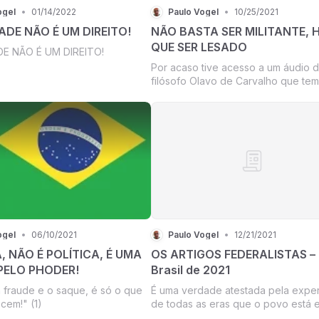
ogel
•
01/14/2022
Paulo Vogel
•
10/25/2021
ADE NÃO É UM DIREITO!
NÃO BASTA SER MILITANTE, 
QUE SER LESADO
DE NÃO É UM DIREITO!
Por acaso tive acesso a um áudio 
filósofo Olavo de Carvalho que te
data de "estreia" no Youtube o do
10/10/21. Entretanto isto é estranho,
trata de um comentário feito no dia
seguinte ao “voto de Minerva” dad
Dias T...
ogel
•
06/10/2021
Paulo Vogel
•
12/21/2021
 NÃO É POLÍTICA, É UMA
OS ARTIGOS FEDERALISTAS – 
PELO PHODER!
Brasil de 2021
a fraude e o saque, é só o que
É uma verdade atestada pela exper
cem!" (1)
de todas as eras que o povo está 
geral mais ameaçado quando os m