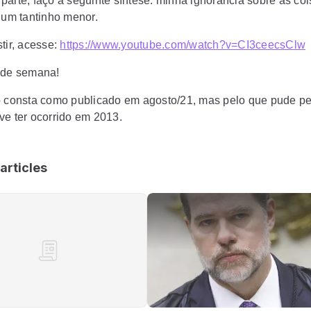
parte, faço a seguinte síntese: minha ignorância sobre as co
u um tantinho menor.
tir, acesse:
https://www.youtube.com/watch?v=CI3ceecsClw
 de semana!
o consta como publicado em agosto/21, mas pelo que pude pe
ve ter ocorrido em 2013.
articles