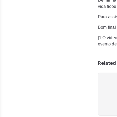
De minha 
vida fico
Para assis
Bom final
[1]O víde
evento de
Related 