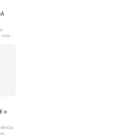
HÁ
do
m como
mingo
 pois se
o por
E o
iência
em
eios de