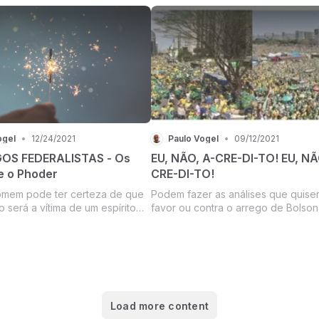
violar seus direitos estão na posse
daqueles de quem ele menos suspe
ogel
•
12/24/2021
Paulo Vogel
•
09/12/2021
OS FEDERALISTAS - Os
EU, NÃO, A-CRE-DI-TO! EU, NÃ
 o Phoder
CRE-DI-TO!
mem pode ter certeza de que
Podem fazer as análises que quise
 será a vítima de um espírito
favor ou contra o arrego de Bolson
a que hoje o beneficia.
Podem acreditar na moderação de
e Mourão. Em toda a lógica passapa
de apoiadores frustrados. Nós não
induzidos, convidados, a ir para as
...
Load more content