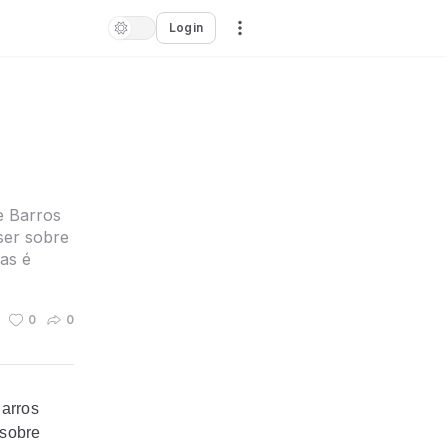
Login
e Barros
 ser sobre
as é
0
0
Barros
 sobre