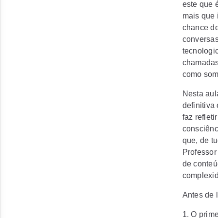
este que 
mais que i
chance de
conversas
tecnologi
chamadas 
como somo
Nesta aul
definitiva
faz reflet
consciênc
que, de tu
Professor 
de conteú
complexid
Antes de l
1. O prim