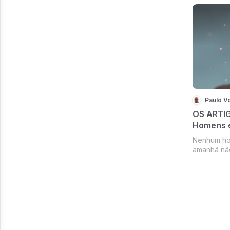
Paulo V
OS ARTIG
Homens e
Nenhum ho
amanhã não
de injustiç