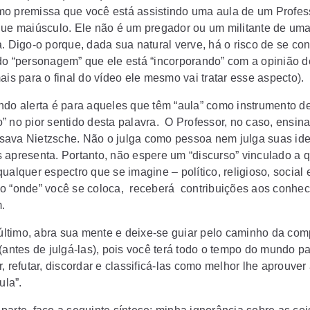
o premissa que você está assistindo uma aula de um Profes
que maiúsculo. Ele não é um pregador ou um militante de uma
. Digo-o porque, dada sua natural verve, há o risco de se con
do “personagem” que ele está “incorporando” com a opinião d
ais para o final do vídeo ele mesmo vai tratar esse aspecto).
ndo alerta é para aqueles que têm “aula” como instrumento d
” no pior sentido desta palavra.
O Professor, no caso, ensin
ava Nietzsche. Não o julga como pessoa nem julga suas ide
 apresenta. Portanto, não espere um “discurso” vinculado a 
ualquer espectro que se imagine – político, religioso, social 
o “onde” você se coloca,
receberá
contribuições aos conhe
.
 último, abra sua mente e deixe-se guiar pelo caminho da co
 (antes de julgá-las), pois você terá todo o tempo do mundo p
, refutar, discordar e classificá-las como melhor lhe aprouver
ula”.