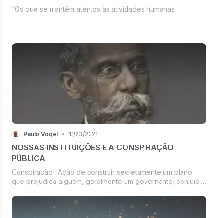
“Os que se mantêm atentos às atividades humanas
Paulo Vogel
•
11/23/2021
NOSSAS INSTITUIÇÕES E A CONSPIRAÇÃO
PÚBLICA
Conspiração : Ação de construir secretamente um plano
que prejudica alguém, geralmente um governante; conluio;
maquinação; trama.