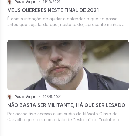
Paulo Vogel
•
11/18/2021
MEUS QUERERES NESTE FINAL DE 2021
É com a intenção de ajudar a entender o que se passa
antes que seja tarde que, neste texto, apresento minhas
angústias, faço alertas e clamo por ajuda.
Paulo Vogel
•
10/25/2021
NÃO BASTA SER MILITANTE, HÁ QUE SER LESADO
Por acaso tive acesso a um áudio do filósofo Olavo de
Carvalho que tem como data de "estreia" no Youtube o
domingo 10/10/21. Entretanto isto é estranho, pois se trata de
um comentário feito no dia seguinte ao “voto de Minerva”