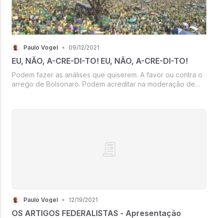
Paulo Vogel
•
09/12/2021
EU, NÃO, A-CRE-DI-TO! EU, NÃO, A-CRE-DI-TO!
Podem fazer as análises que quiserem. A favor ou contra o
arrego de Bolsonaro. Podem acreditar na moderação de
Heleno e Mourão. Em toda a lógica passapanista de
apoiadores frustrados. Nós não fomos induzidos,
convidados, a ir para as ruas no ...
Paulo Vogel
•
12/19/2021
OS ARTIGOS FEDERALISTAS - Apresentação