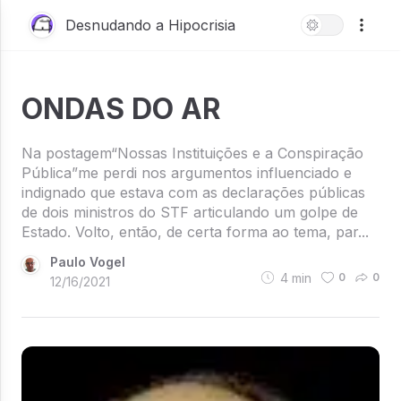
Desnudando a Hipocrisia
ONDAS DO AR
Na postagem“Nossas Instituições e a Conspiração
Pública”me perdi nos argumentos influenciado e
indignado que estava com as declarações públicas
de dois ministros do STF articulando um golpe de
Estado. Volto, então, de certa forma ao tema, par...
Paulo Vogel
4
min
0
0
12/16/2021