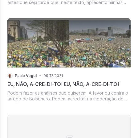
antes que seja tarde que, neste texto, apresento minhas
angústias, faço alertas e clamo por ajuda.
Paulo Vogel
•
09/12/2021
EU, NÃO, A-CRE-DI-TO! EU, NÃO, A-CRE-DI-TO!
Podem fazer as análises que quiserem. A favor ou contra o
arrego de Bolsonaro. Podem acreditar na moderação de
Heleno e Mourão. Em toda a lógica passapanista de
apoiadores frustrados. Nós não fomos induzidos,
convidados, a ir para as ruas no ...