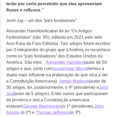
terão por certo percebido que elas apresentam
fluxos e refluxos.”
Jonh Jay – um dos “pais fundadores”
Alexander HamiltonAcabei de ler “Os Artigos
Federalistas” (são 85), editado em 2021 pelo selo
Avis Rara da Faro Editorial. Tais artigos foram escritos
por 3 integrantes do grupo que a história os reconhece
como os “pais fundadores” dos Estados Unidos da
América. São eles:
Alexander Hamilton
(autor de 50
artigos e que, junto com
Gouverneur Morris
formou a
dupla mais influente na elaboração do que viria a ser
a Constituição Americana),
James Madison
(autor de
30 artigos, foi, posteriormente, o 4º presidente) e
John
Jay
(autor de 5 artigos). Entre outros que participaram
da primeira e única Constituição americana
estavam:
George Washington
(o 1º presidente),
John
Adams
(o 2º) e
Thomas Jefferson
(o 3º).