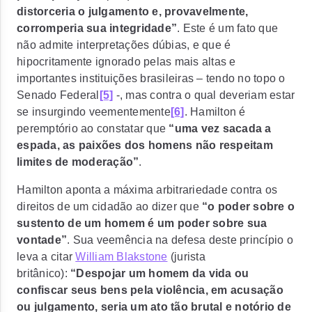
distorceria o julgamento e, provavelmente,
corromperia sua integridade”
.
Este é um fato que
não admite interpretações dúbias, e que é
hipocritamente ignorado pelas mais altas e
importantes instituições brasileiras – tendo no topo o
Senado Federal
[5]
-, mas contra o qual deveriam estar
se insurgindo veementemente
[6]
. Hamilton é
peremptório ao constatar que
“uma vez sacada a
espada, as paixões dos homens não respeitam
limites de moderação”
.
Hamilton aponta a máxima arbitrariedade contra os
direitos de um cidadão ao dizer que
“o poder sobre o
sustento de um homem é um poder sobre sua
vontade”
. Sua veemência na defesa deste princípio o
leva a citar
William Blakstone
(jurista
britânico):
“Despojar um homem da vida ou
confiscar seus bens pela violência, em acusação
ou julgamento, seria um ato tão brutal e notório de