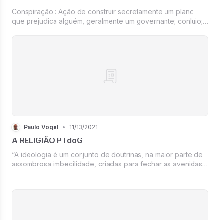
Conspiração : Ação de construir secretamente um plano
que prejudica alguém, geralmente um governante; conluio;
maquinação; trama.
Paulo Vogel
•
11/13/2021
A RELIGIÃO PTdoG
“A ideologia é um conjunto de doutrinas, na maior parte de
assombrosa imbecilidade, criadas para fechar as avenidas
da investigação intelectual. (...) A ideia de “ditadura do
proletariado” não pretendia descrever uma realidade;
pretendia pôr ...