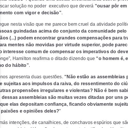
uscar solução no poder
executivo que deverá
“ousar pôr em 
mento com vigor e decisão”
.
gue nesta visão que me parece bem cruel da atividade políti
essoas guindadas acima do conjunto da comunidade pelo 
os (...) podem encontrar grandes compensações para tra
para mentes não movidas por virtude superior, pode parec
no interesse comum de compensar os imperativos do deve
onge”, Hamilton reafirma o ditado dizendo que
“o homem é, 
ho do hábito”
.
 nos apresenta duas questões.
“Não estão as assembleias 
 sujeitas aos impulsos da raiva, do ressentimento do ci
utras propensões irregulares e violentas? Não é bem sab
 dessas assembleias são muitas vezes ditadas por uns 
que elas depositam confiança, ficando obviamente sujeita
 paixões e opiniões deles?
”
más intenções, de canalhices, de conchavos espúrios que sã