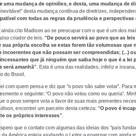
e uma mudança de opiniões, e desta, uma mudança de dir
nevitável” desta mudança contínua de diretrizes, independe
patível com todas as regras da prudência e perspectivas 
r, ainda cito Madison ao se preocupar com o que é um dos ma
ulso criador de leis.
“De pouco servirá ao povo que as leis 
 sua própria escolha se estas forem tão volumosas que
ão incoerentes que não possam ser compreendidas; (...) o
 incessantes que já ninguém que saiba hoje o que é a lei
ue será amanhã”
. Esta é uma das realidades, infeliz e insana,
 do Brasil.
ei com quem pensa e diz que “o povo não sabe votar”. Para 
lesmente o seguinte: “O povo não votou como eu queria”. Mi
que o povo sempre vota a favor de suas mais prementes nece
ison, encontrei um parceiro desta certeza:
“O povo é incapa
e os próprios interesses”
.
Espero que o contato com algumas das ideias dos “pais funda
 da América esteja ajudando o Leitor a enxergar com ainda m