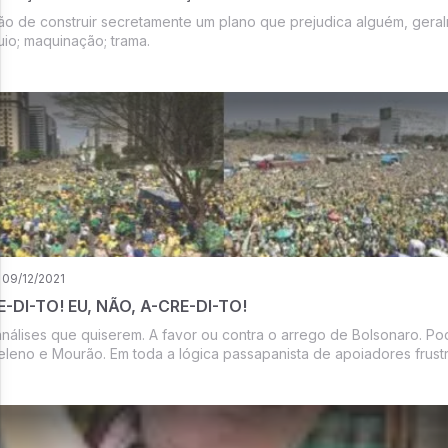
ão de construir secretamente um plano que prejudica alguém, gera
uio; maquinação; trama.
09/12/2021
E-DI-TO! EU, NÃO, A-CRE-DI-TO!
nálises que quiserem. A favor ou contra o arrego de Bolsonaro. Po
eno e Mourão. Em toda a lógica passapanista de apoiadores frust
convidados, a ir para as ruas no ...