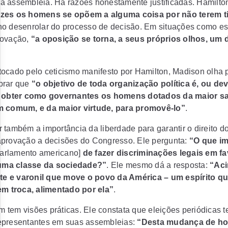
a assembleia. Há razões honestamente justificadas. Hamilton
ezes os homens se opõem a alguma coisa por não terem 
no desenrolar do processo de decisão. Em situações como es
rovação,
“a oposição se torna, a seus próprios olhos, um 
ocado pelo ceticismo manifesto por Hamilton, Madison olha 
brar que
“o objetivo de toda organização política é, ou dev
r, obter como governantes os homens dotados da maior sa
m comum, e da maior virtude, para promovê-lo”
.
 também a importância da liberdade para garantir o direito d
aprovação a decisões do Congresso. Ele pergunta:
“O que im
parlamento americano]
de fazer discriminações legais em fa
ma classe da sociedade?”
. Ele mesmo dá a resposta:
“Aci
ante e varonil que move o povo da América – um espírito qu
 em troca, alimentado por ela”
.
 tem visões práticas. Ele constata que eleições periódicas
epresentantes em suas assembleias:
“Desta mudança de h