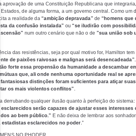
 a aprovação de uma Constituição Republicana que integrari
s Estados, de alguma forma, a um governo central. Como um 
cita a realidade da
“ambição depravada”
de
“homens que d
usta da confusão instalada”
ou
“se iludirão com possibili
ascensão”
num outro cenário que não o de
”sua união sob 
ia das resistências, seja por qual motivo for, Hamilton tem
ente de paixões raivosas e malignas será desencadeada”
tão forte essa propensão da humanidade a descambar e
mútuas que, ali onde nenhuma oportunidade real se apre
e fantasiosas distinções foram suficientes para atiçar sua
tar os mais violentos conflitos”
.
za derrubando qualquer ilusão quanto à perfeição do sistema:
 esclarecidos serão capazes de ajustar esses interesses c
odos ao bem público.”
E não deixa de lembrar aos sonhado
 estadistas esclarecidos no poder
.”
OMENS NO PHODER