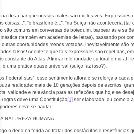
cia de achar que nossos males são exclusivos. Expressões
s coisas...”, “o brasileiro é...”, “na Suíça não aconteceria (tal 
ero são comuns em conversas de botequim, barbearias e salõe
inástica (também em academias de letras), passando por con
 outras oportunidades menos votadas. Inevitavelmente são 
ados falsos! Acontece que tais expressões são repetidas, em
 constante do Atlas. Afirmar inferioridade cultural e moral fr
 é uma prática quase universal (suíço faz isso?).
os Federalistas”, esse sentimento aflora e se reforça a cada p
utra realidade: mais de 10 gerações depois de escritos, gra
 total validade e relevância para as reflexões que hoje se dese
e regras deve uma Constituição
[1]
ser elaborada, ou como a 
poderes deve se pautar.
 A NATUREZA HUMANA
ogo o dedo na ferida ao tratar dos obstáculos e resistências q