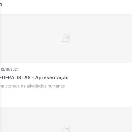
es
12/19/2021
EDERALISTAS - Apresentação
m atentos às atividades humanas