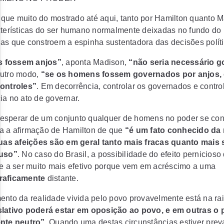
ue muito do mostrado até aqui, tanto por Hamilton quanto Ma
acterísticas do ser humano normalmente deixadas no fundo do
as que constroem a espinha sustentadora das decisões políti
 fossem anjos”
, aponta Madison,
“não seria necessário 
outro modo,
“se os homens fossem governados por anjos,
controles”
. Em decorrência, controlar os governados e controla
ia no ato de governar.
esperar de um conjunto qualquer de homens no poder se co
a a afirmação de Hamilton de que
“é um fato conhecido da 
s afeições são em geral tanto mais fracas quanto mais 
fuso”
. No caso do Brasil, a possibilidade do efeito pernicios
de a ser muito mais efetivo porque vem em acréscimo a uma
raficamente
distante.
ento da realidade vivida pelo povo provavelmente está na r
islativo poderá estar em oposição ao povo, e em outras o
ente neutro”
. Quando uma destas circunstâncias estiver prev