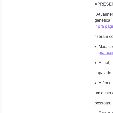
APRESE
Atualment
genética.
ir pra pági
fizeram co
Mas, co
pra aces
Afinal,
capaz de 
Além de
um custo 
pessoas.