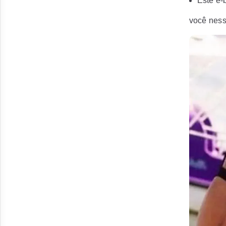
Este e-
você ness