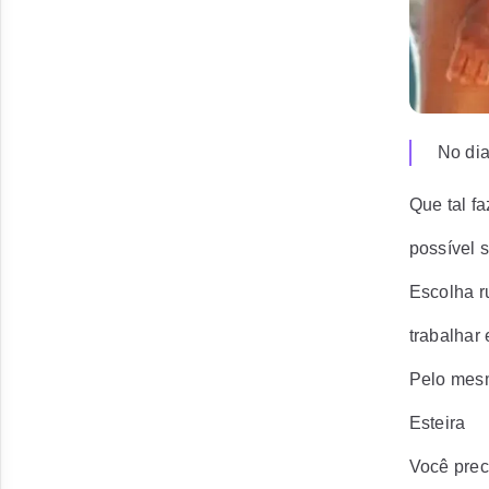
No dia
Que tal f
possível s
Escolha r
trabalhar
Pelo mesm
Esteira
Você prec