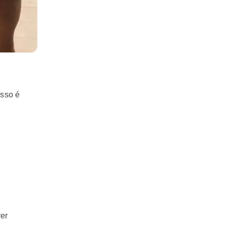
Isso é
rer