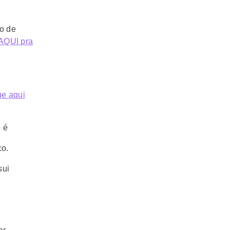
o de
AQUI pra
ue aqui
 é
co.
sui