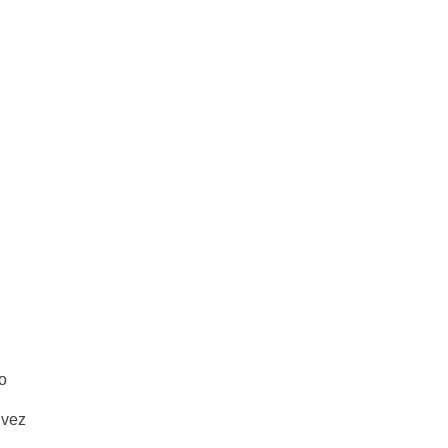
o
 vez