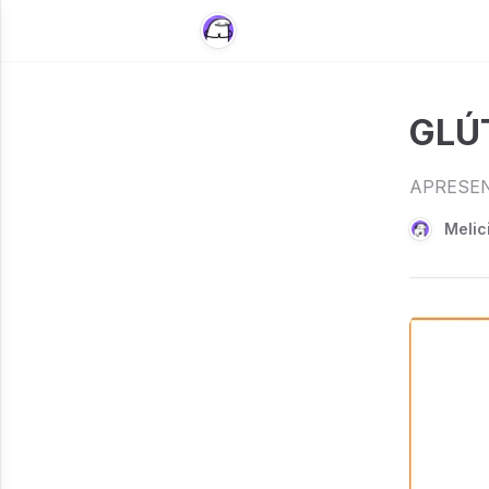
GLÚ
APRESE
Melic