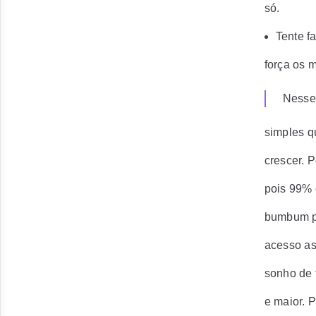
só.
Tente f
força os 
Nesse 
simples q
crescer. P
pois 99% 
bumbum pa
acesso as
sonho de 
e maior. 