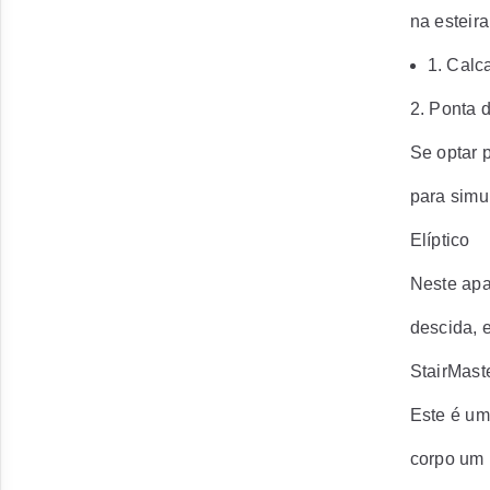
na esteira
1. Calc
2. Ponta 
Se optar 
para simu
Elíptico
Neste apa
descida, 
StairMast
Este é um
corpo um 