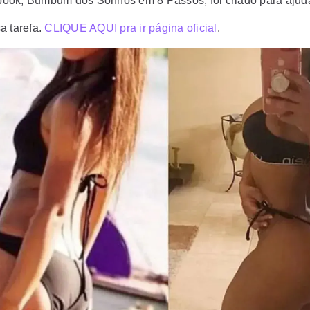
book, Bumbum dos Sonhos em 8 Passos, foi criado para ajud
a tarefa.
CLIQUE AQUI pra ir página oficial
.