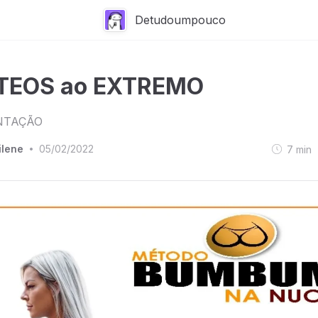
Detudoumpouco
TEOS ao EXTREMO
NTAÇÃO
ilene
05/02/2022
7
min
•