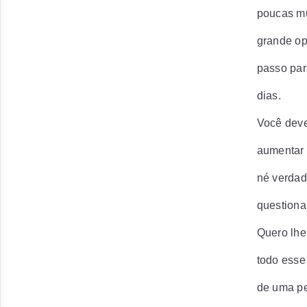
poucas mu
grande op
passo pa
dias.
Você deve
aumentar 
né verdad
questiona
Quero lhe
todo esse
de uma pe