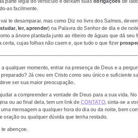
a parte legal do versículo e deixam suas
obrigações
de lado
o-as facilmente.
vai te desamparar, mas como Diz no livro dos Salmos, deve
studar, ler, aprender
) na Palavra do Senhor de dia e de noit
omo a árvore plantada junto ao ribeiro de águas que dá seu f
 certa, cujas folhas não caem e, que tudo o que fizer
prospe
————————————————————————————
a qualquer momento, entrar na presença de Deus e a pergun
 preparado? Já creu em Cristo como seu único e suficiente s
 deve ser sua maior preocupação.
ajudar a compreender a vontade de Deus para a sua vida. No
ina ou ao final dela, tem um link de
CONTATO
, sinta-se a v
 uma mensagem a qualquer hora do dia ou da noite, bem co
e oração ou qualquer dúvida que tenha restado.
 te abençoe.