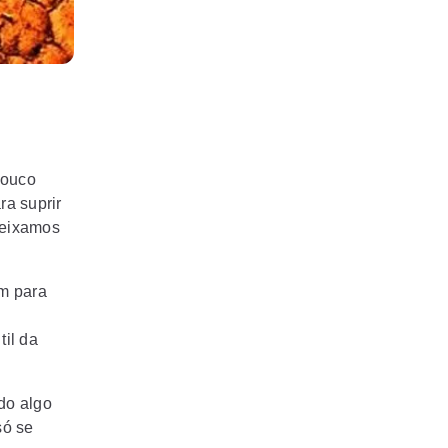
pouco
ra suprir
 deixamos
m para
il da
do algo
só se