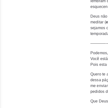
lembram d
esquecend
Deus não 
meditar (
e
sejamos c
temporada
————
Podemos, 
Você está
Pois esta
Quero te 
dessa pág
me enviar
pedidos d
Que Deus