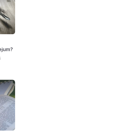
ejum?
8