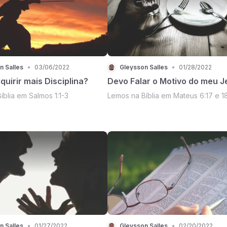
n Salles
•
03/06/2022
Gleysson Salles
•
01/28/2022
uirir mais Disciplina?
Devo Falar o Motivo do meu J
íblia em Salmos 1:1-3
Lemos na Bíblia em Mateus 6:17 e 1
n Salles
•
01/27/2022
Gleysson Salles
•
02/20/2022