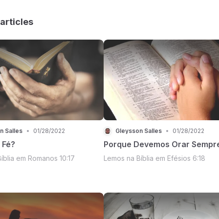
articles
n Salles
•
01/28/2022
Gleysson Salles
•
01/28/2022
 Fé?
Porque Devemos Orar Sempr
íblia em Romanos 10:17
Lemos na Bíblia em Efésios 6:18