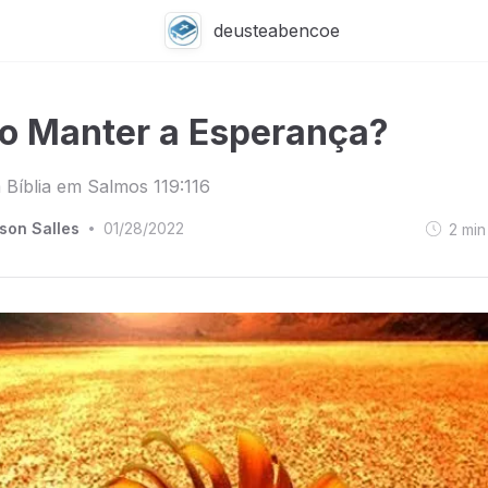
deusteabencoe
 Manter a Esperança?
Bíblia em Salmos 119:116
son Salles
01/28/2022
2
min
•