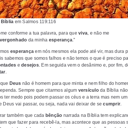
Bíblia
em Salmos 119:116
-me conforme a tua palavra, para que
viva
, e não me
vergonhado
da minha
esperança
.”
rmos
esperança
em nós mesmos ela pode até vir, mas dura 
is sabemos que somos falhos e não temos o que é preciso pa
ontades
e
desejos
. Em seguida vem o
desânimo
e, por fim,
tar
.
 que
Deus
não é homem para que minta e nem filho do home
rependa. Sempre que citarmos algum
versículo
da Bíblia não
s ter medo pois podem passar os céus e a terra mas nem um t
e Deus vai passar, ou seja, nada vai deixar de se
cumprir
.
rar também que cada
bênção
narrada na Bíblia tem explican
tem que fazer para recebê-la, mas acontece que as pessoas 