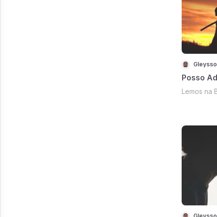
Gleysso
Posso Adq
Lemos na B
Gleysso