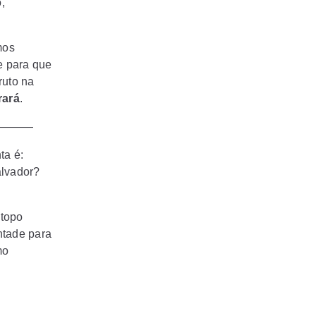
,
mos
e para que
ruto na
rará
.
———
ta é:
alvador?
 topo
ontade para
mo