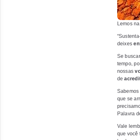
Lemos na
“Sustenta
deixes
en
Se busca
tempo, po
nossas
v
de
acredi
Sabemos
que se ar
precisamo
Palavra d
Vale lemb
que você 