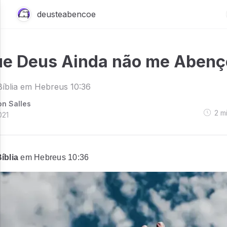
deusteabencoe
ue Deus Ainda não me Aben
íblia em Hebreus 10:36
on Salles
2
m
021
íblia
em Hebreus 10:36