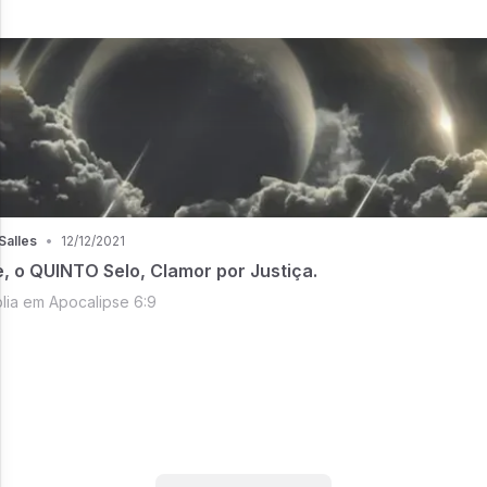
Salles
•
12/12/2021
, o QUINTO Selo, Clamor por Justiça.
lia em Apocalipse 6:9