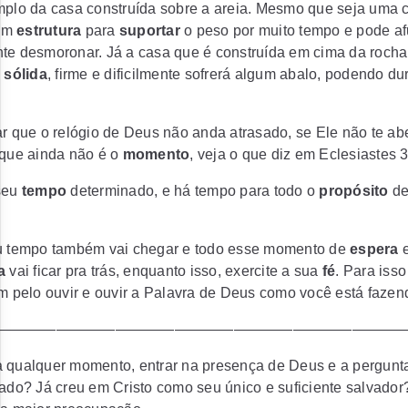
mplo da casa construída sobre a areia. Mesmo que seja uma
em
estrutura
para
suportar
o peso por muito tempo e pode a
te desmoronar. Já a casa que é construída em cima da rocha
 sólida
, firme e dificilmente sofrerá algum abalo, podendo du
r que o relógio de Deus não anda atrasado, se Ele não te a
que ainda não é o
momento
, veja o que diz em Eclesiastes 3
seu
tempo
determinado, e há tempo para todo o
propósito
de
u tempo também vai chegar e todo esse momento de
espera
a
vai ficar pra trás, enquanto isso, exercite a sua
fé
. Para iss
m pelo ouvir e ouvir a Palavra de Deus como você está fazen
———————————————————————————
 qualquer momento, entrar na presença de Deus e a pergunt
ado? Já creu em Cristo como seu único e suficiente salvador