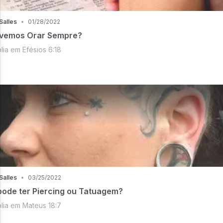
Salles
•
01/28/2022
vemos Orar Sempre?
lia em Efésios 6:18
Salles
•
03/25/2022
pode ter Piercing ou Tatuagem?
lia em Mateus 18:7