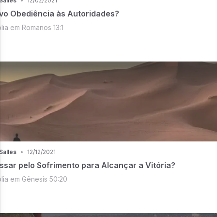
Salles
•
12/02/2021
vo Obediência às Autoridades?
lia em Romanos 13:1
Salles
•
12/12/2021
ssar pelo Sofrimento para Alcançar a Vitória?
lia em Gênesis 50:20