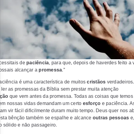
essitais de
paciência
, para que, depois de haverdes feito a
possais alcançar a
promessa
.”
paciência é uma característica de muitos
cristãos
verdadeiros
ler as promessas da Bíblia sem prestar muita atenção
ação
que vem antes da promessa. Todas as coisas que temos
 em nossas vidas demandam um certo
esforço
e paciência. A
m vir fácil dificilmente duram muito tempo. Deus quer nos a
esta bênção também se espalhe e alcance
outras pessoas
e
o sólido e não passageiro.