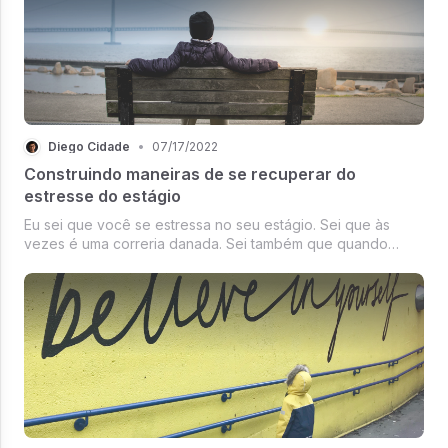
Diego Cidade
•
07/17/2022
Construindo maneiras de se recuperar do
estresse do estágio
Eu sei que você se estressa no seu estágio. Sei que às
vezes é uma correria danada. Sei também que quando
mistura com as provas e trabalhos da faculdade tua cabeça
fica apitando 😂 Então nessa Pílula do Super Estagiário 💊 a
proposta é você dissipar