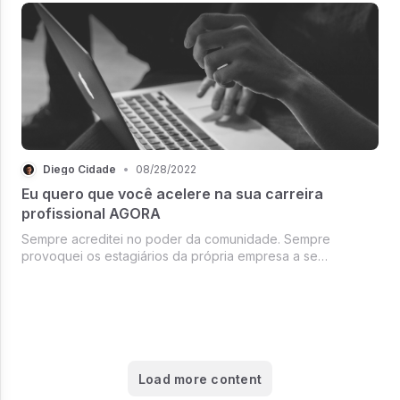
Eu por exemplo, sempre tô participando de algum curso,
workshop, palestra. N
Diego Cidade
•
08/28/2022
Eu quero que você acelere na sua carreira
profissional AGORA
Sempre acreditei no poder da comunidade. Sempre
provoquei os estagiários da própria empresa a se
conectarem e trocarem mais. Muita das vezes a resposta
pra alguma situação que você está vivendo já aconteceu
com algum já estagiário. Com esse propós
Load more content