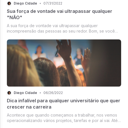
Diego Cidade
•
07/31/2022
Sua força de vontade vai ultrapassar qualquer
"NÃO"
A sua força de vontade vai ultrapassar qualquer
incompreensão das pessoas ao seu redor. Bom, se você
não sabe eu comecei a empreender ainda como
universitário. Estou com a Academia do Universitário desde
2018. Já estou quase ultrapassando aquele dad
Diego Cidade
•
06/26/2022
Dica infalível para qualquer universitário que quer
crescer na carreira
Acontece que quando começamos a trabalhar, nos vemos
operacionalizando vários projetos, tarefas e por aí vai. Até
estudamos, lemos e tal... Mas não damos tanto valor assim.