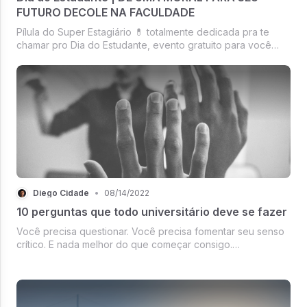
FUTURO DECOLE NA FACULDADE
Pílula do Super Estagiário 💊 totalmente dedicada pra te
chamar pro Dia do Estudante, evento gratuito para você
que é universitário e quer acelerar! Inscrições ABERTAS -
será no dia 11 de agosto 😍
Diego Cidade
•
08/14/2022
10 perguntas que todo universitário deve se fazer
Você precisa questionar. Você precisa fomentar seu senso
crítico. E nada melhor do que começar consigo.
AUTOCONHECIMENTO É TUDO. 1. Você tem uma missão na
vida que deseja atingir? 2. Você tem uma visão para a sua
carreira? 3. Você costuma ter u