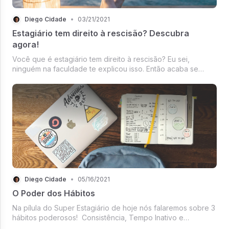
Diego Cidade
•
03/21/2021
Estagiário tem direito à rescisão? Descubra
agora!
Você que é estagiário tem direito à rescisão? Eu sei,
ninguém na faculdade te explicou isso. Então acaba se
tornando uma dúvida muito comum para quem está iniciando
agora a jornada profissional. Isso acontece também pois as
pessoas acabam misturando
Diego Cidade
•
05/16/2021
O Poder dos Hábitos
Na pílula do Super Estagiário de hoje nós falaremos sobre 3
hábitos poderosos! Consistência, Tempo Inativo e
Procrastinação.