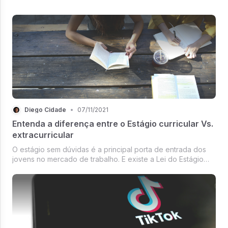
Diego Cidade
•
07/11/2021
Entenda a diferença entre o Estágio curricular Vs.
extracurricular
O estágio sem dúvidas é a principal porta de entrada dos
jovens no mercado de trabalho. E existe a Lei do Estágio
para manter as coisas em ordem. A proposta é fomentar a
prática do que você aprende na sala de aula. Ele pode ser
curricular ou extracur