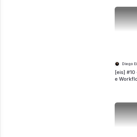
Diego E
[eis] #10
e Workfl