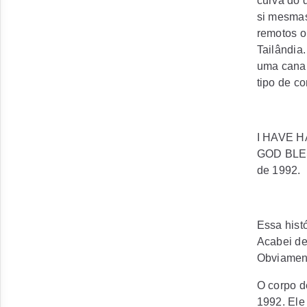
curva do 
si mesmas
remotos o
Tailândia
uma canal
tipo de c
I HAVE 
GOD BLESS
de 1992.
Essa hist
Acabei de 
Obviamente
O corpo d
1992. Ele