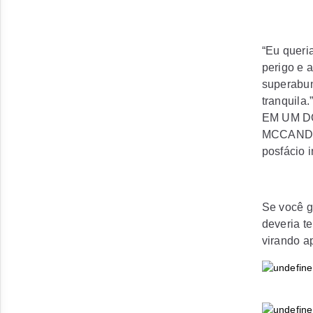
“Eu queri
perigo e 
superabun
tranquil
EM UM D
MCCANDLE
posfácio i
Se você go
deveria te
virando a