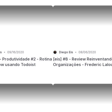
is
•
09/16/2020
Diego Eis
•
08/06/2020
 - Produtividade #2 - Rotina
[eis] #8 - Review Reinventand
ow usando Todoist
Organizações - Frederic Lalo