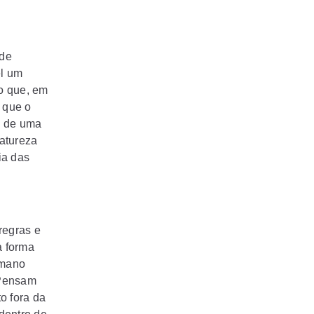
 de
el um
io que, em
 que o
os de uma
atureza
ia das
 regras e
a forma
umano
 Pensam
o fora da