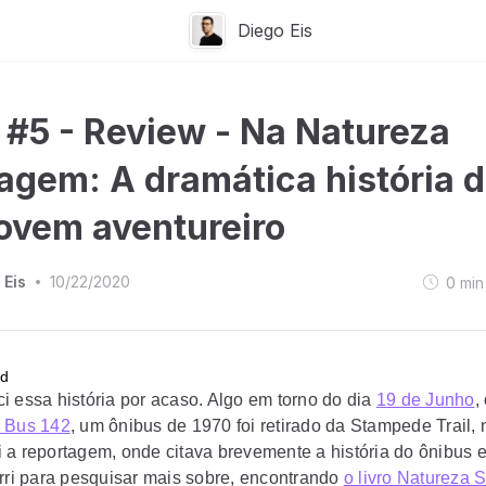
Diego Eis
] #5 - Review - Na Natureza
agem: A dramática história 
ovem aventureiro
 Eis
10/22/2020
0
min
•
i essa história por acaso. Algo em torno do dia
19 de Junho
,
 Bus 142
, um ônibus de 1970 foi retirado da Stampede Trail, 
 a reportagem, onde citava brevemente a história do ônibus 
orri para pesquisar mais sobre, encontrando
o livro Natureza