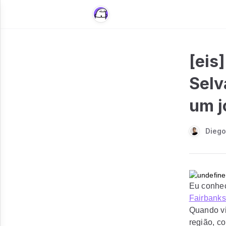
[eis
Selv
um j
Diego
Eu conhec
Fairbanks
Quando vi
região, c