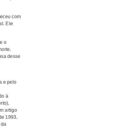
nteceu com
l. Ele
.
e o
morte.
ausa desse
a e pelo
do à
rto),
m artigo
de 1993.
 da