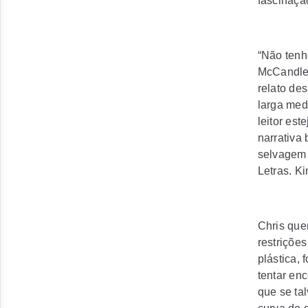
fascinaçã
“Não tenh
McCandles
relato de
larga med
leitor es
narrativa
selvagem 
Letras. Ki
Chris quer
restriçõe
plástica,
tentar en
que se ta