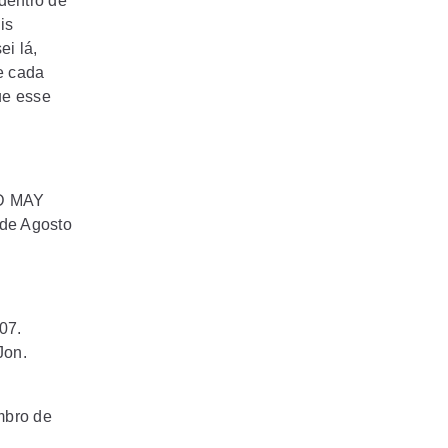
dentro de
is
i lá,
e cada
ue esse
D MAY
 de Agosto
07.
Jon.
mbro de