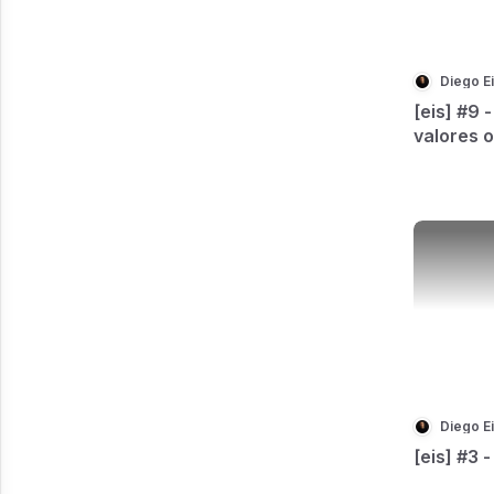
Diego E
[eis] #9
valores 
comport
Diego E
[eis] #3 