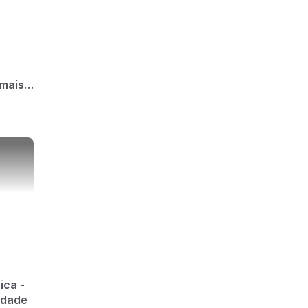
 mais
ica -
idade