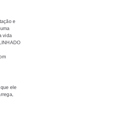
tação e
m uma
 vida
BLINHADO
com
.
 que ele
arrega,