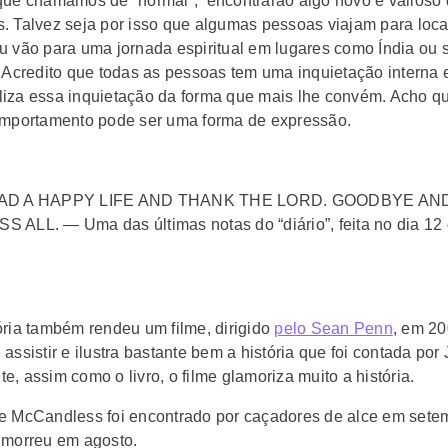
que chamamos de “normal”, encontrarão algo novo e valioso 
. Talvez seja por isso que algumas pessoas viajam para loca
u vão para uma jornada espiritual em lugares como Índia ou se
. Acredito que todas as pessoas tem uma inquietação interna 
iza essa inquietação da forma que mais lhe convém. Acho q
omportamento pode ser uma forma de expressão.
HAD A HAPPY LIFE AND THANK THE LORD. GOODBYE AN
 ALL. — Uma das últimas notas do “diário”, feita no dia 12
ória também rendeu um filme, dirigido
pelo Sean Penn
, em 20
assistir e ilustra bastante bem a história que foi contada por 
, assim como o livro, o filme glamoriza muito a história.
e McCandless foi encontrado por caçadores de alce em sete
 morreu em agosto.