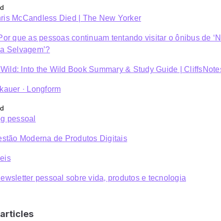
is McCandless Died | The New Yorker
Por que as pessoas continuam tentando visitar o ônibus de ‘
za Selvagem’?
e Wild: Into the Wild Book Summary & Study Guide | CliffsNote
kauer · Longform
g pessoal
estão Moderna de Produtos Digitais
eis
ewsletter pessoal sobre vida, produtos e tecnologia
articles