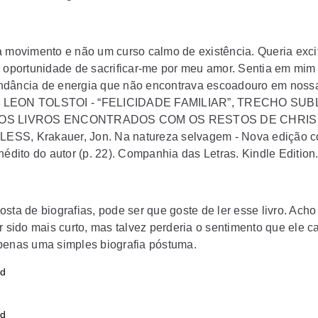
a movimento e não um curso calmo de existência. Queria exci
a oportunidade de sacrificar-me por meu amor. Sentia em mi
dância de energia que não encontrava escoadouro em nossa
a.” LEON TOLSTOI - “FELICIDADE FAMILIAR”, TRECHO SU
OS LIVROS ENCONTRADOS COM OS RESTOS DE CHRIS
SS, Krakauer, Jon. Na natureza selvagem - Nova edição 
nédito do autor (p. 22). Companhia das Letras. Kindle Edition
sta de biografias, pode ser que goste de ler esse livro. Acho
r sido mais curto, mas talvez perderia o sentimento que ele c
penas uma simples biografia póstuma.