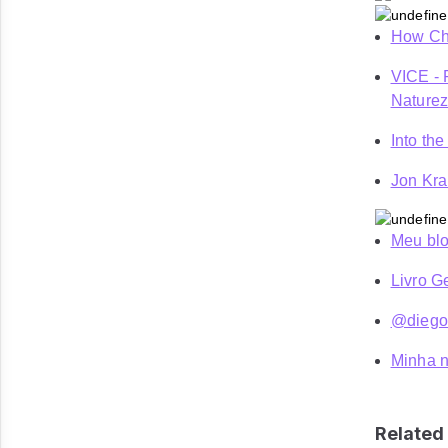
How Chr
VICE - 
Nature
Into th
Jon Kra
Meu blo
Livro G
@diego
Minha n
Related 