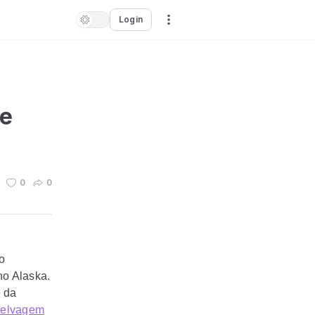
Login
de
0
0
 o
no Alaska.
e da
 Selvagem