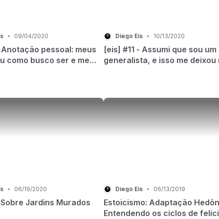
is
•
09/04/2020
Diego Eis
•
10/13/2020
 - Anotação pessoal: meus
[eis] #11 - Assumi que sou um
ou como busco ser e me
generalista, e isso me deixou
ar
leve
is
•
06/19/2020
Diego Eis
•
06/13/2019
- Sobre Jardins Murados
Estoicismo: Adaptação Hedôn
Entendendo os ciclos de felic