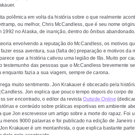
akauer.
ita polêmica em volta da história sobre o que realmente aco
rtramp, ou melhor, Chris McCandless, que é seu nome origina
 1992 no Alaska, de inanição, dentro do ônibus abandonado
teoria envolvendo a reputação do McCandless, os motivos qu
 fazer essa aventura, sua (falta de) preparação e motivos da 
parece que a história cativou uma legião de fãs. Muito por c
elo testemunho das pessoas que o McCandless brevemente se
u enquanto fazia a sua viagem, sempre de carona.
arrega muito sentimento. Jon Krakauer é obcecado pela históri
cCandless. Jon explica que pouco tempo depois do corpo de
s ser encontrado, o editor da revista
Outside Online
(dedica
istórias e conteúdo sobre práticas esportivas em ambiente abe
a que Jon escrevesse um artigo sobre a morte do rapaz. Foi u
u menos 9000 palavras e foi publicado na edição de Janeiro 
 Jon Krakauer é um montanhista, o que explica bastante parte