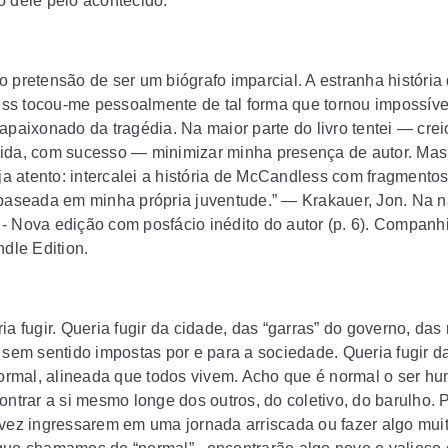
o dele pelo acontecido.
o pretensão de ser um biógrafo imparcial. A estranha história
s tocou-me pessoalmente de tal forma que tornou impossív
sapaixonado da tragédia. Na maior parte do livro tentei — cre
ida, com sucesso — minimizar minha presença de autor. Mas
teja atento: intercalei a história de McCandless com fragment
 baseada em minha própria juventude.” — Krakauer, Jon. Na n
- Nova edição com posfácio inédito do autor (p. 6). Companh
ndle Edition.
ia fugir. Queria fugir da cidade, das “garras” do governo, das
s sem sentido impostas por e para a sociedade. Queria fugir d
 formal, alineada que todos vivem. Acho que é normal o ser h
contrar a si mesmo longe dos outros, do coletivo, do barulho.
lvez ingressarem em uma jornada arriscada ou fazer algo muit