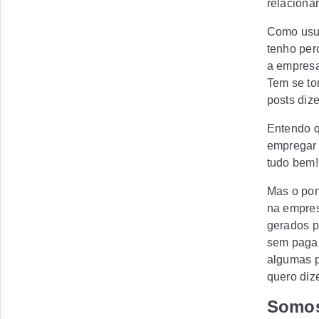
relaciona
Como usuá
tenho per
a empresa
Tem se to
posts di
Entendo q
empregar 
tudo bem!
Mas o pon
na empres
gerados p
sem pagam
algumas p
quero diz
Somo