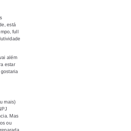
s
de, está
tempo,
full
utividade
vai
além
a estar
 gostaria
u mais)
CNPJ
ncia. Mas
mos ou
preparada