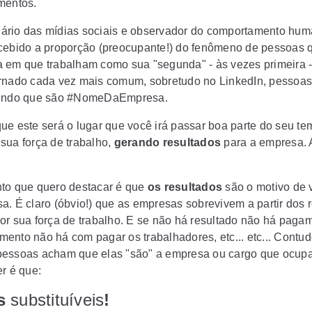
mentos.
rio das mídias sociais e observador do comportamento hum
cebido a proporção (preocupante!) do fenômeno de pessoas 
 em que trabalham como sua "segunda" - às vezes primeira -
rnado cada vez mais comum, sobretudo no LinkedIn, pessoa
zendo que são #NomeDaEmpresa.
ue este será o lugar que você irá passar boa parte do seu te
sua força de trabalho,
gerando resultados
para a empresa. A
to que quero destacar é que
os resultados
são o motivo de 
a. É claro (óbvio!) que as empresas sobrevivem a partir dos 
or sua força de trabalho. E se não há resultado não há paga
ento não há com pagar os trabalhadores, etc... etc... Contud
essoas acham que elas "são" a empresa ou cargo que ocup
er é que:
s
substituíveis
!