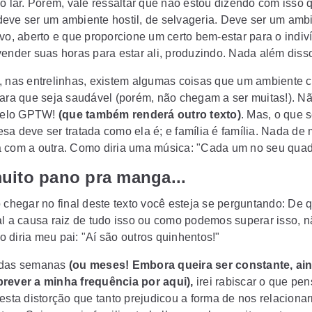
io lar. Porém, vale ressaltar que não estou dizendo com isso 
eve ser um ambiente hostil, de selvageria. Deve ser um amb
ivo, aberto e que proporcione um certo bem-estar para o indi
vender suas horas para estar ali, produzindo. Nada além disso
, nas entrelinhas, existem algumas coisas que um ambiente c
para que seja saudável (porém, não chegam a ser muitas!). N
 selo GPTW!
(que também renderá outro texto)
. Mas, o que 
sa deve ser tratada como ela é; e família é família. Nada de 
 com a outra. Como diria uma música: "Cada um no seu quad
uito pano pra manga...
o chegar no final deste texto você esteja se perguntando: De 
al a causa raiz de tudo isso ou como podemos superar isso, n
 diria meu pai: "Aí são outros quinhentos!"
 das semanas
(ou meses! Embora queira ser constante, ai
rever a minha frequência por aqui),
irei rabiscar o que pen
desta distorção que tanto prejudicou a forma de nos relacion