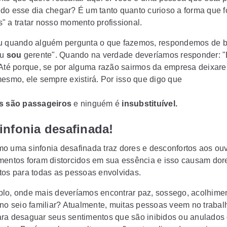
do esse dia chegar? É um tanto quanto curioso a forma que 
" a tratar nosso momento profissional.
u quando alguém pergunta o que fazemos, respondemos de b
Eu
sou
gerente". Quando na verdade deveríamos responder: 
 Até porque, se por alguma razão sairmos da empresa deixar
mesmo, ele sempre existirá. Por isso que digo que
s são passageiros
e ninguém é
insubstituível.
infonia desafinada!
o uma sinfonia desafinada traz dores e desconfortos aos ouv
mentos foram distorcidos em sua essência e isso causam dor
tos para todas as pessoas envolvidas.
lo, onde mais deveríamos encontrar paz, sossego, acolhime
 no seio familiar? Atualmente, muitas pessoas veem no traba
ra desaguar seus sentimentos que são inibidos ou anulados 