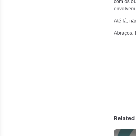
com os out
envolvem
Até lá, n
Abraços, 
Related 