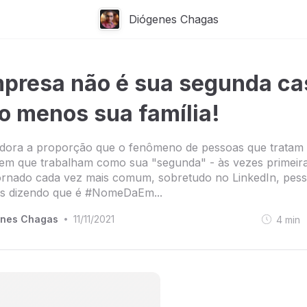
Diógenes Chagas
presa não é sua segunda ca
o menos sua família!
adora a proporção que o fenômeno de pessoas que tratam
em que trabalham como sua "segunda" - às vezes primeira
ornado cada vez mais comum, sobretudo no LinkedIn, pes
ts dizendo que é #NomeDaEm...
enes Chagas
11/11/2021
4
min
•