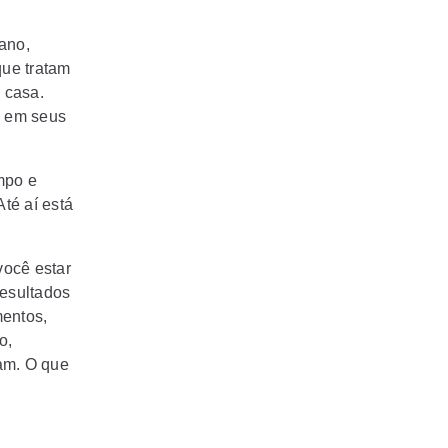
ano,
que tratam
 casa.
s em seus
mpo e
té aí está
você estar
resultados
mentos,
o,
am. O que