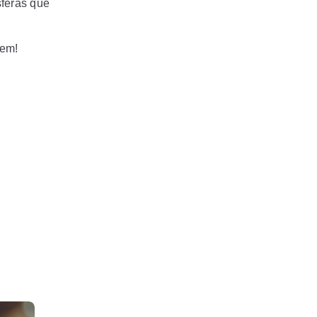
sferas que
gem!