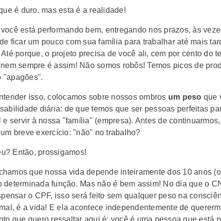
que é duro, mas esta é a realidade!
você está performando bem, entregando nos prazos, às veze
de ficar um pouco com sua família para trabalhar até mais tar
 Até porque, o projeto precisa de você ali, cem por cento do 
nem sempre é assim! Não somos robôs! Temos picos de prod
 "apagões".
ntender isso, colocamos sobre nossos ombros
um peso
que 
sabilidade diária
:
de que temos que ser pessoas perfeitas par
 e servir à nossa "família" (empresa). Antes de continuarmos,
 um breve exercício:
"não"
no trabalho?
u? Então, prossigamos!
hamos que nossa vida depende inteiramente dos 10 anos (o
 determinada função. Mas não é bem assim! No dia que o 
ispensar o CPF, isso será feito sem qualquer peso na consciê
rmal, é a vida! E ela acontece independentemente de querer
nto que quero ressaltar aqui é: você é uma pessoa que está 