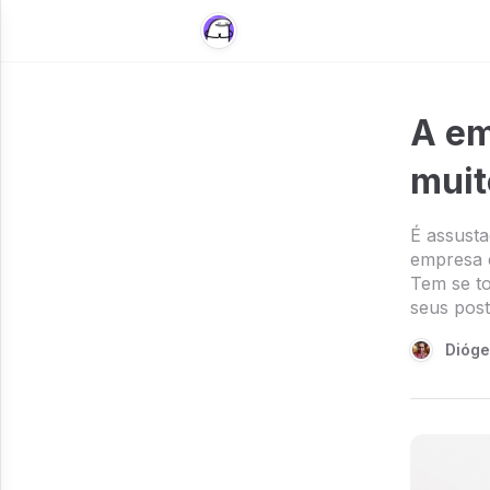
A em
muit
É assust
empresa 
Tem se t
seus pos
Dióg