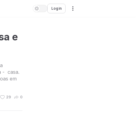
Login
sa e
 a
 - casa.
soas em
29
0