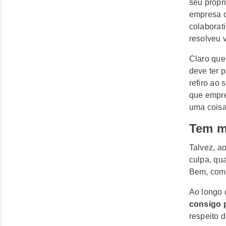
seu própr
empresa d
colaborat
resolveu 
Claro que
deve ter 
refiro ao
que empre
uma coisa
Tem m
Talvez, a
culpa, qu
Bem, como
Ao longo
consigo p
respeito 