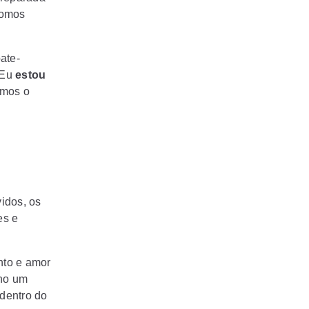
fomos
ate-
"Eu
estou
emos o
idos, os
es e
nto e amor
lho um
dentro do