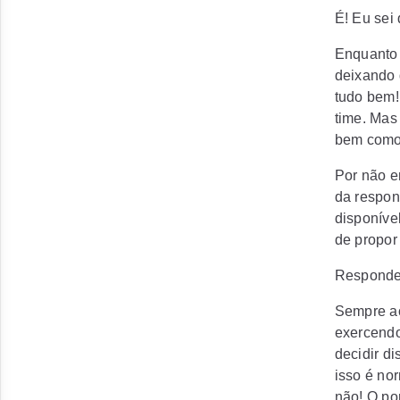
É! Eu sei 
Enquanto 
deixando 
tudo bem!
time.
Mas 
bem como
Por não e
da respon
disponível
de propor
Responde
Sempre ac
exercendo
decidir d
isso é no
não! O po