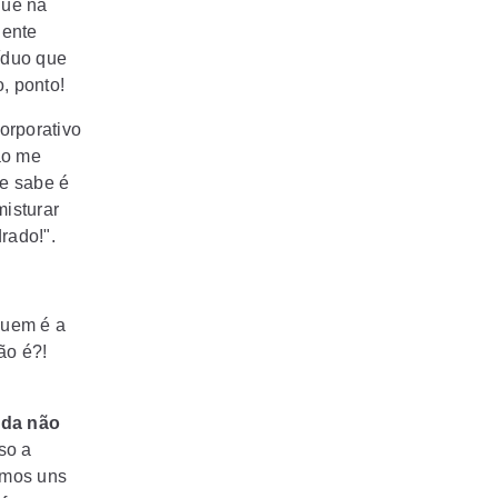
que na
iente
víduo que
, ponto!
orporativo
ão me
se sabe é
misturar
rado!".
quem é a
ão é?!
nda não
so a
armos uns