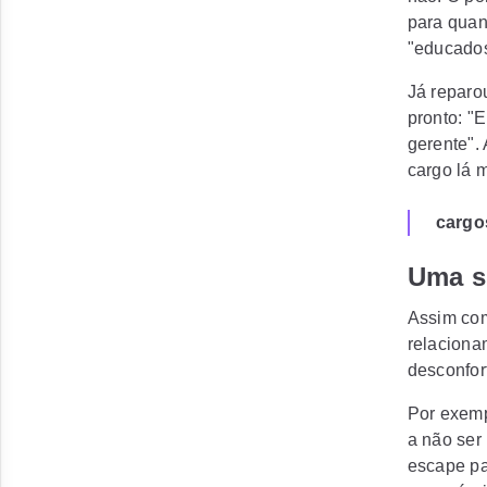
para quan
"educados
Já reparo
pronto: "
gerente".
cargo lá 
cargo
Uma s
Assim com
relaciona
desconfor
Por exemp
a não ser
escape pa