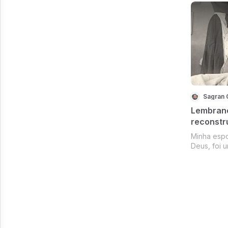
Sagran 
Lembranç
reconstru
jornada!
Minha espo
Deus, foi u
fashionist
melhor que