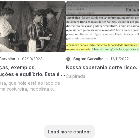
compactuam com o atual sistema
carcomido que sustenta os oligarca
intenção.
Carvalho
•
02/19/2023
Sagran Carvalho
•
12/11/2022
as, exemplos,
Nossa soberania corre risco.
ções e equilíbrio. Esta é a
Caipirada,
sa, que hoje está ao lado de
ma costureira, modelista e
a de mão cheia. Certamente, a
 conheci!
Load more content