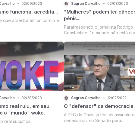
Carvalho
•
02/09/2023
Sagran Carvalho
•
02/08/2023
smo funciona, acredita...
"Mulheres" podem ter câncer
pênis...
e que acredita em unicórnio e
..
Parafraseando o jornalista Rodrigo
Constantino, "o mundo não está cha
está perigoso".
Carvalho
•
02/28/2023
Sagran Carvalho
•
12/02/2022
smo real ruiu, em seu
O "defensor" da democracia.
eio o "mundo" woke.
A PEC da China já tem as assinatura
necessárias no Senado para
mo real sucumbiu.
prosseguimento legislativo. Criminal
àqueles que não aceitam e nem