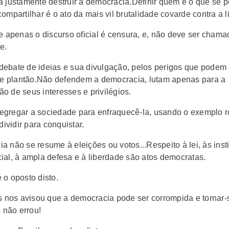
a justamente destruir a democracia.Definir quem e o que se po
ompartilhar é o ato da mais vil brutalidade covarde contra a 
se apenas o discurso oficial é censura, e, não deve ser chama
e.
ebate de ideias e sua divulgação, pelos perigos que podem 
 de plantão.Não defendem a democracia, lutam apenas para a
o de seus interesses e privilégios.
gregar a sociedade para enfraquecê-la, usando o exemplo 
 dividir para conquistar.
 não se resume à eleições ou votos...Respeito à lei, às insti
ial, à ampla defesa e à liberdade são atos democratas.
 o oposto disto.
es nos avisou que a democracia pode ser corrompida e tornar
e não errou!