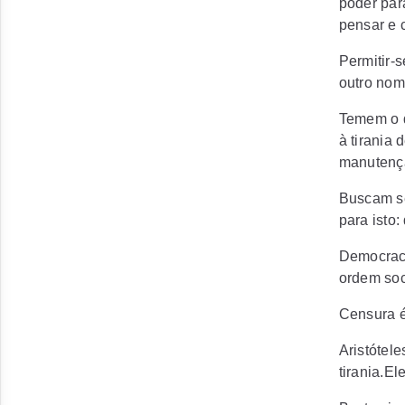
poder par
pensar e c
Permitir-
outro nom
Temem o d
à tirania
manutençã
Buscam se
para isto:
Democracia
ordem soc
Censura é
Aristótel
tirania.El