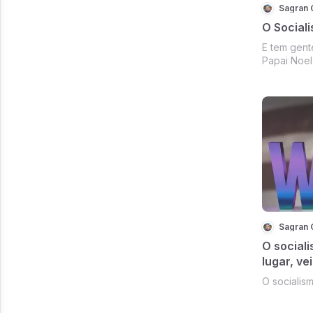
Sagran 
O Sociali
E tem gent
Papai Noel.
Sagran 
O sociali
lugar, v
O socialis