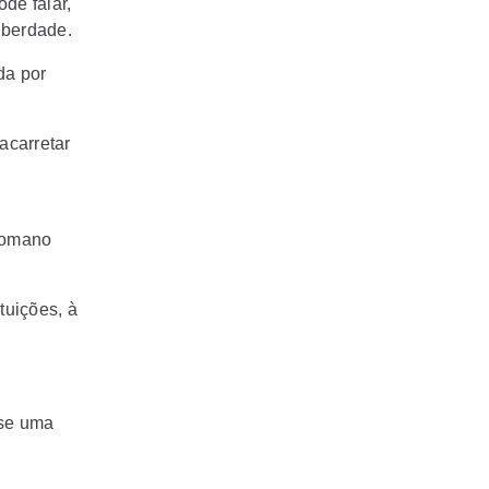
de falar,
liberdade.
da por
acarretar
romano
tuições, à
-se uma