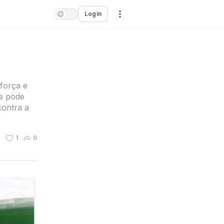
Login
força e
se pode
contra a
n
1
0