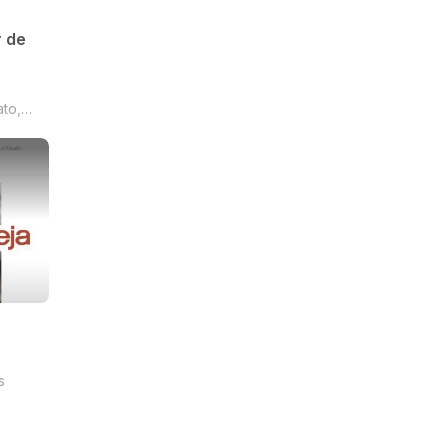
 de
to,
s
izar