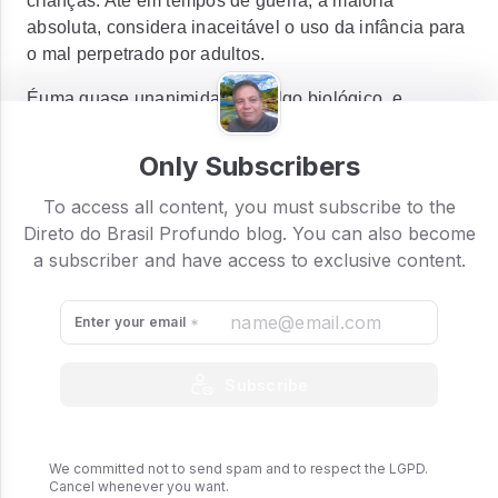
crianças. Até em tempos de guerra, a maioria
absoluta, considera inaceitável o uso da infância para
o mal perpetrado por adultos.
Éuma quase unanimidade! É algo biológico, e
também transcendente, garantir à nossos pequenos a
segurança, que nós, adultos, muitas vezes não
Only Subscribers
possuímos.
To access all content, you must subscribe to the
Direto do Brasil Profundo blog. You can also become
a subscriber and have access to exclusive content.
Enter your email
Subscribe
We committed not to send spam and to respect the LGPD.
Cancel whenever you want.