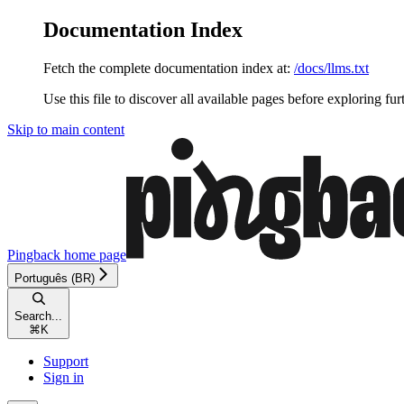
Documentation Index
Fetch the complete documentation index at:
/docs/llms.txt
Use this file to discover all available pages before exploring fur
Skip to main content
Pingback
home page
Português (BR)
Search...
⌘
K
Support
Sign in