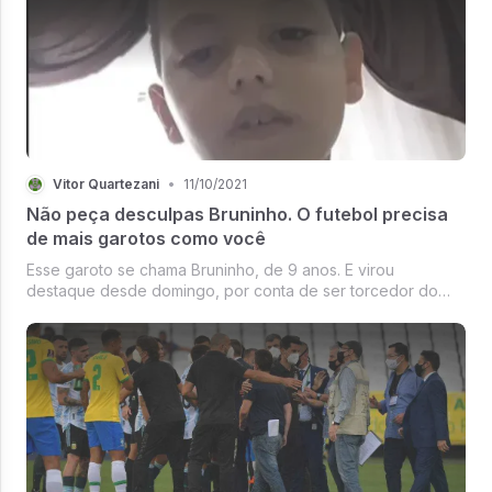
Vitor Quartezani
•
11/10/2021
Não peça desculpas Bruninho. O futebol precisa
de mais garotos como você
Esse garoto se chama Bruninho, de 9 anos. E virou
destaque desde domingo, por conta de ser torcedor do
Santos, mas ao final do jogo contra o Palmeiras, pediu a
camisa do goleiro Jailson, no qual ele admira, e ter sido
confrontado por um bando...