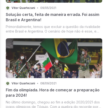
Vitor Quartezani
•
09/05/2021
Solução certa, feita de maneira errada. Foi assim
Brasil e Argentina!
Primordialmente, temos que excluir a questão da rivalidade
entre Brasil e Argentina. O cenário de hoje não é esse, e
sim o circo que é o futebol sul-americano, tanto nas
questões que envolvem seus clubes, como suas seleções.
E o pior, o quão ...
Vitor Quartezani
•
08/09/2021
Fim da olimpíada. Hora de começar a preparação
para 2024!
No último domingo, chegou ao fim a edição 2020/2021 dos
jogos olímpicos de Tóquio. Com a quebra do recorde por