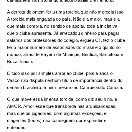
camisa tem na história do futebol brasileiro e mundial.
A derrota de ontem feriu uma torcida que não merecia isso. 
A torcida mais engajada do país. Não é a maior, mas é a 
que mais compra, no sentido de apoiar, toda a iniciativa 
que o clube apresenta. Já arrecadou dinheiro para pagar 
salários dos professores do colégio, ergueu CT, fez o clube 
ter o maior número de associados do Brasil e o quinto no 
mundo, atrás de Bayern de Munique, Benfica, Barcelona e 
Boca Juniors. 
E tudo isso por simples amor ao clube, pois a anos o 
Vasco não disputa nenhum título de importância dentro do 
cenário brasileiro, e nem mesmo no Campeonato Carioca.
O que move essa imensa torcida, como diz seu hino, é 
AMOR. Amor esse que transborda nas arquibancadas, 
mas que os jogadores, com algumas exceções, e 
dirigentes (todos) não conseguem corresponder e 
entender.