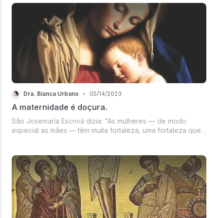
Dra. Bianca Urbano
•
05/14/2023
A maternidade é doçura.
São Josemaría Escrivá dizia: "As mulheres — de modo
especial as mães — têm muita fortaleza, uma fortaleza que
sabem envolver numa doçura especial, para que não se
note".