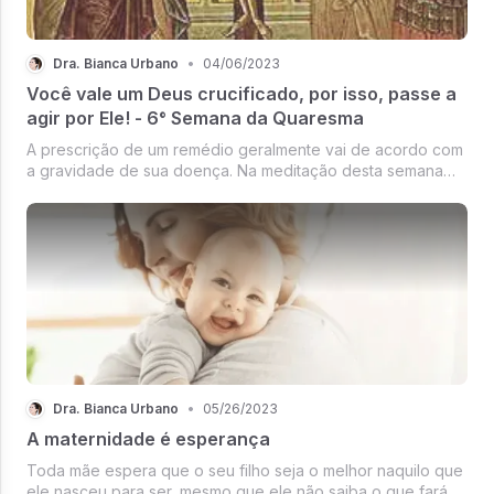
Dra. Bianca Urbano
•
04/06/2023
Você vale um Deus crucificado, por isso, passe a
agir por Ele! - 6° Semana da Quaresma
A prescrição de um remédio geralmente vai de acordo com
a gravidade de sua doença. Na meditação desta semana
sobre a Quaresma, quero te levar a compreender a
necessidade da medicação devida de acordo
Dra. Bianca Urbano
•
05/26/2023
A maternidade é esperança
Toda mãe espera que o seu filho seja o melhor naquilo que
ele nasceu para ser, mesmo que ele não saiba o que fará