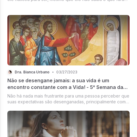
da própria vida.
Dra. Bianca Urbano
•
03/27/2023
Não se desengane jamais: a sua vida é um
encontro constante com a Vida! - 5° Semana da
Quaresma
Não há nada mais frustrante para uma pessoa perceber que
suas expectativas são desenganadas, principalmente com
relação a saúde e a vida!