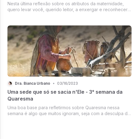
Nesta última reflexão sobre os atributos da maternidade,
quero levar você, querido leitor, a enxergar e reconhecer
aquilo que é mais próprio da maternidade: a misericórdia.
Dra. Bianca Urbano
•
03/16/2023
Uma sede que só se sacia n'Ele - 3° semana da
Quaresma
Uma boa base para refletirmos sobre Quaresma nessa
semana é algo que muitos ignoram, seja com a desculpa de
não lembrar, ou que não o fazem por perda de tempo e,
até com petulância, afirmam que não go