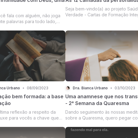
Seja bem-vindo(a) ao projeto Saúd
Verdade - Cartas de Formação Integ
ê fala com alguém, não joga
te palavras para todo lado,
ige tendo em mente que irão
pessoa
anca Urbano
•
08/09/2023
Dra. Bianca Urbano
•
03/10/2023
ação bem formada: a base
Uma anamnese que nos trans
ação
- 2° Semana da Quaresma
ltima reflexão a respeito da
Dando seguimento às nossas medi
ouxe para vocês a chave que
sobre a Quaresma, quero pegar c
todos nós o caminho de
gancho algo que é importantíssimo
na vida espiritual: a oração
todos os profissionais da área da s
que proporciona um bom e bem su