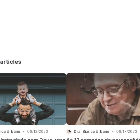
articles
anca Urbano
•
06/13/2023
Dra. Bianca Urbano
•
06/17/2023
 Intimidade com Deus, uma
As 12 camadas da personalid