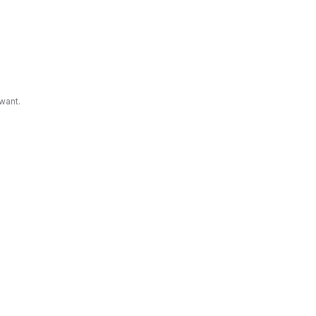
ma
so.
elas, mas
want.