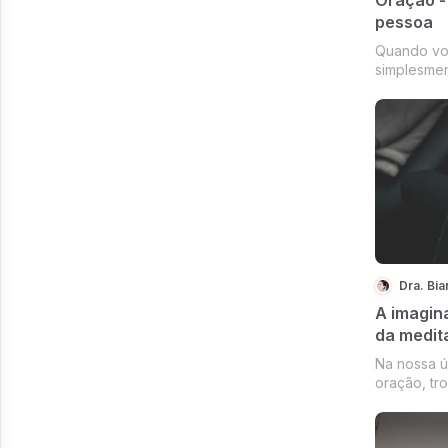
pessoa
Quando voc
simplesmen
mas as dir
para uma 
Dra. Bi
A imagin
da medit
Na nossa ú
oração, tr
abre para 
progressão 
mental.