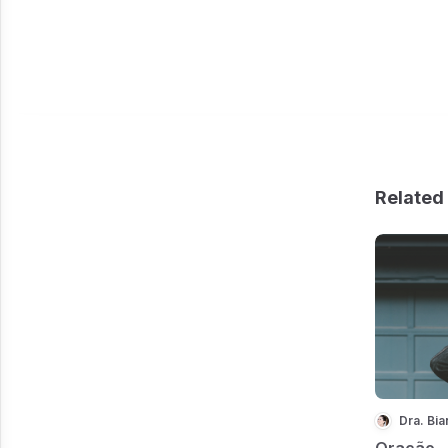
Related 
Dra. Bi
Oração -