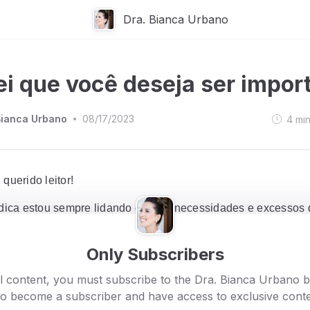
Dra. Bianca Urbano
ei que você deseja ser impor
Bianca Urbano
08/17/2023
4
mi
•
 querido leitor!
ica estou sempre lidando com as necessidades e excessos
 de ordem material e imaterial, e hoje quero trazer aqui a ref
 das necessidades imateriais que eles tem diante de si,
env
Only Subscribers
madas da personalidade.
l content, you must subscribe to the Dra. Bianca Urbano 
gie (1888-1955), escritor do livro "
Como fazer amigos e infl
so become a subscriber and have access to exclusive conte
, diz bem no início do segundo capítulo de seu livro, com o títu