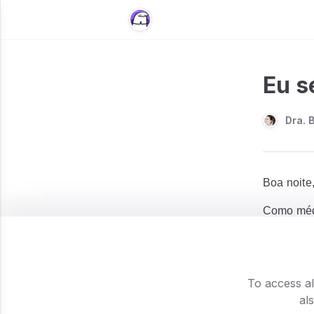
Eu s
Dra. 
Boa noite,
Como méd
pacientes,
sobre uma
as 12 ca
To access al
Dale Carne
al
pessoas
"