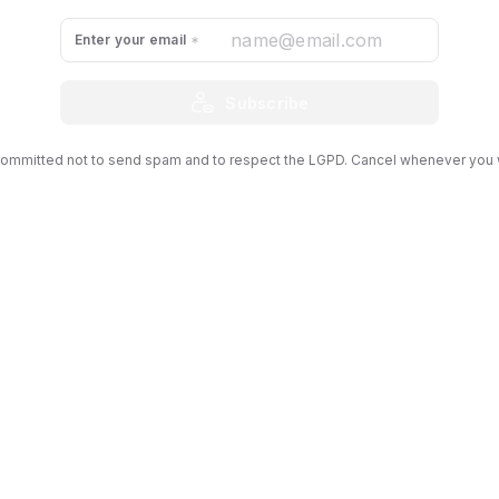
ara lidar com as pessoas
",
que todo ser humano possui u
de natural de sua espécie e começa a discorrer sobre is
Enter your email
aqui que não há apenas UMA necessidade, mas uma série d
é o tema para hoje.
Subscribe
ommitted not to send spam and to respect the LGPD. Cancel whenever you 