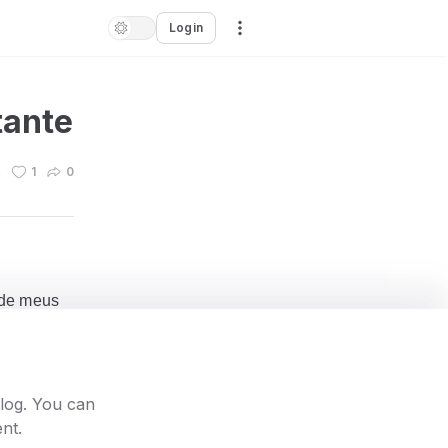
Login
tante
n
1
0
 de meus
lexão
olvendo
blog. You can
uenciar
nt.
lo "
O