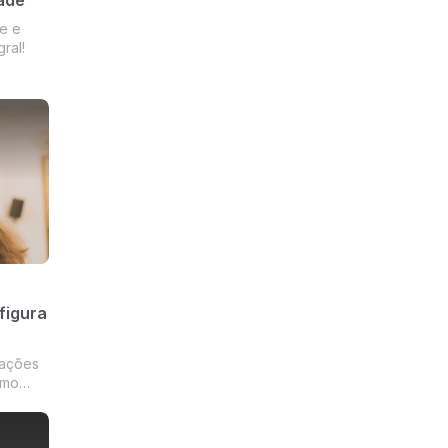
e e
ral!
figura
tações
omo
 para
aúde,
cedido