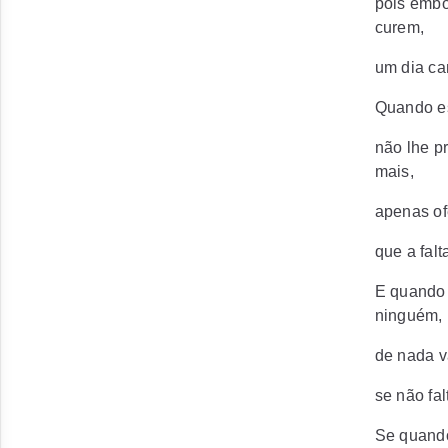
pois embo
curem,
um dia ca
Quando es
não lhe p
mais,
apenas of
que a falt
E quando 
ninguém,
de nada v
se não fa
Se quando