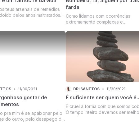
 é um fantoche da vida
Bombeiro, fã, alguém por trás
farda
dos teus arsenais de remédios
doído pelos anos maltratados
Como lidamos com ocorrências
s dos que fingem amar, mas
extremamente complexas e
corde os momentos amáveis
surpreendentes?
as de praia em algum canto do
 você jurou não sofrer mais,
...
NTTOS
•
11/30/2021
DRI SANTTOS
•
11/30/2021
rgonhoso gostar de
É suficiente ser quem você é..
amentos
É cruel a forma com que somos cob
O tempo inteiro devemos ser melho
 pra mim é se apaixonar pelo
que ontem, ser melhor sempre e pa
se do outro, pelo desapego de
sempre, melhor que o outro, melho
stá na mesma vibe.
qualquer outro que você tenha sido