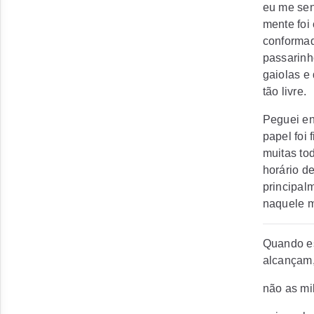
eu me sen
mente foi
conformad
passarin
gaiolas e
tão livre.
Peguei en
papel foi 
muitas to
horário d
principal
naquele m
Quando es
alcançam
não as mi