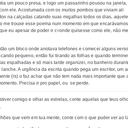
tia um pouco presa, e logo um passarinho pousou na janela,
 com ele. Acostumada com os muitos pombos que viviam ali
os na calçadas catando suas migalhas todos os dias, aquel
ho me trouxe esse poema num momento em que encarávamos
 que eu apesar de poder ir c=onde quisesse como ele, não me
tão um bloco onde anotava telefones e comecei alguns verso
ficando pequeno, então fui tirando as folhas e quando termine
das espalhadas e só mais tarde organizei, no banheiro durant
e lanche. A urgência da escrita quando pega um escritor, um 
mente (rs) o faz achar que não tem nada mais importante que 
omento. Precisa ir pro papel, ou se perde.
tiver comigo e olhar as estrelas, conte aquelas que teus olh
,
lhões que vem em tua mente, conte com o que puder ver ao l