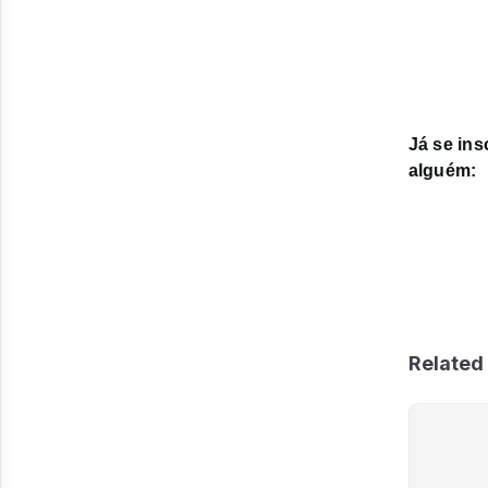
Já se in
alguém:
Related 