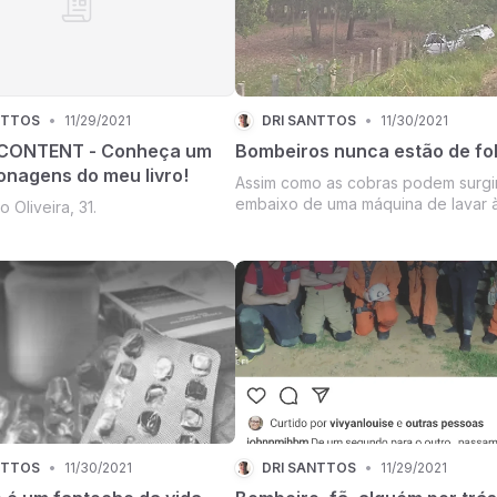
NTTOS
•
11/29/2021
DRI SANTTOS
•
11/30/2021
 CONTENT - Conheça um
Bombeiros nunca estão de fo
onagens do meu livro!
Assim como as cobras podem surgi
embaixo de uma máquina de lavar à
 Oliveira, 31.
da manhã (não me pergunte o que
fazia com a máquina de lavar as trê
manhã), aviões caem do céu as trê
tarde e viadutos desabam as dezoit
NTTOS
•
11/30/2021
DRI SANTTOS
•
11/29/2021