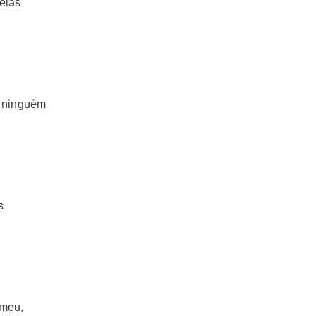
elas
e ninguém
s
 meu,