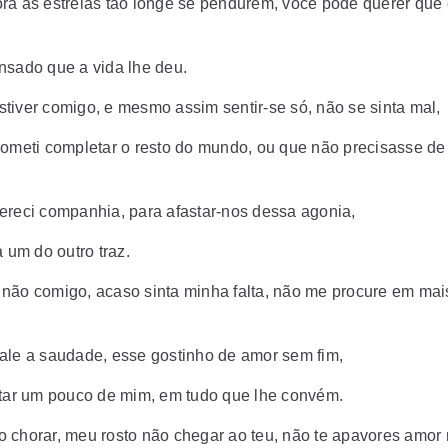
ra as estrelas tão longe se pendurem, você pode querer que 
nsado que a vida lhe deu.
tiver comigo, e mesmo assim sentir-se só, não se sinta mal,
rometi completar o resto do mundo, ou que não precisasse d
ereci companhia, para afastar-nos dessa agonia,
a um do outro traz.
não comigo, acaso sinta minha falta, não me procure em mai
ale a saudade, esse gostinho de amor sem fim,
ltar um pouco de mim, em tudo que lhe convém.
 chorar, meu rosto não chegar ao teu, não te apavores amor