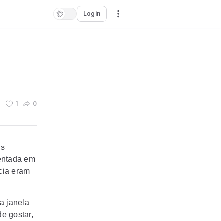
Login
n
1
0
us
sentada em
cia eram
a janela
de gostar,