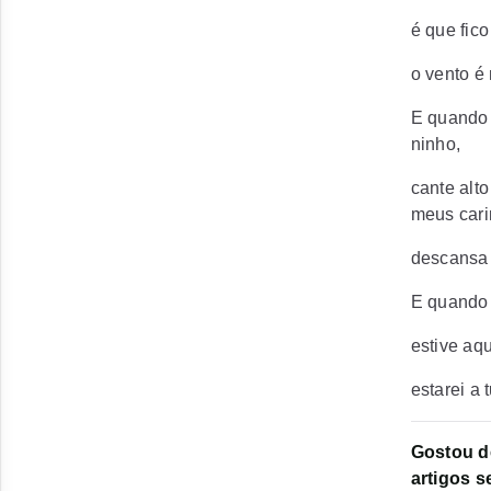
é que fic
o vento é 
E quando 
ninho,
cante alt
meus cari
descansa 
E quando 
estive aqu
estarei a
Gostou d
artigos s