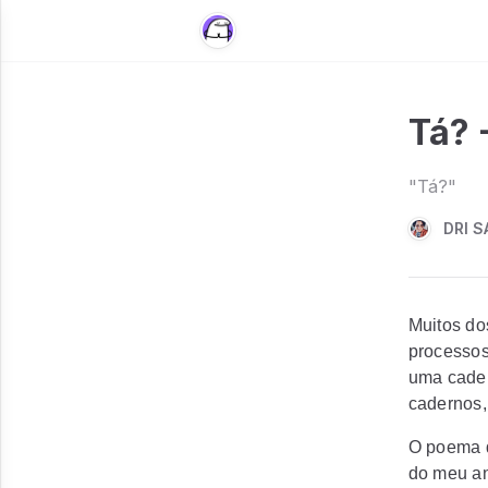
Tá? 
"Tá?"
DRI 
Muitos do
processos
uma cadei
cadernos, 
O poema q
do meu ant