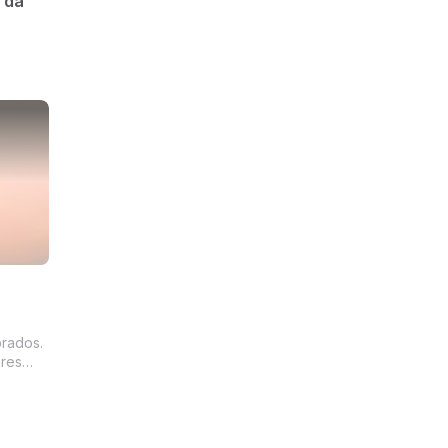
 da
rados.
res
ra
r que
.