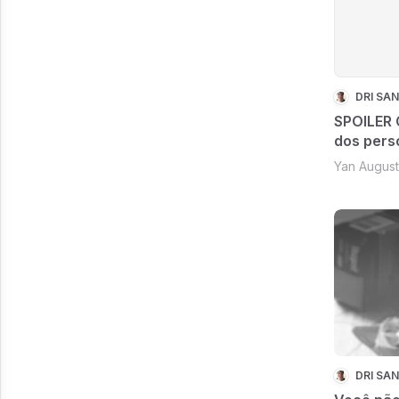
DRI SA
SPOILER
dos pers
Yan Augusto
DRI SA