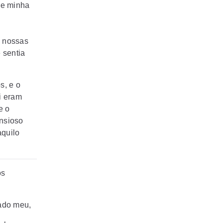
 e minha
e
 nossas
 sentia
s, e o
i eram
e o
ansioso
aquilo
os
ado meu,