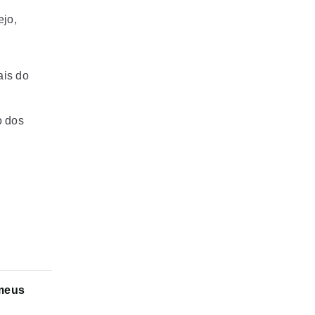
ejo,
ais do
o dos
 meus