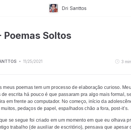
Dri Santtos
- Poemas Soltos
SANTTOS
11/25/2021
3
mi
•
s meus poemas tem um processo de elaboração curioso. Me
 de escrita há pouco é que passaram pra algo mais formal, 
ra em frente ao computador. No começo, início da adolescên
muitos, pedaços de papel, espalhados chão a fora, post-it's.
ue se segue foi criado em um momento em que eu olhava pr
igo trabalho (de auxiliar de escritório), pensava que apesar 