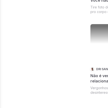
Você não
Tire foto 
pro corpo 
nas sombra
também re
das cadeir
mundo onde
de frente pr
DRI SA
Não é ve
relacion
Vergonhoso
desinteres
quem não e