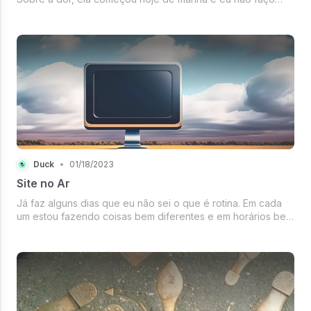
ideia do motivo. Já o que me deixa reflexivo é a duvida se
eu devo ou não “abandonar” um dos meus projetos.
Duck
•
01/18/2023
Site no Ar
Já faz alguns dias que eu não sei o que é rotina. Em cada
um estou fazendo coisas bem diferentes e em horários bem
aleatórios. Como reflexo disso, o texto de hoje está sendo
escrito de madrugada (e ao som de Phil Collins). E,
diferentemente d...