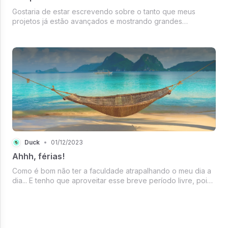
Gostaria de estar escrevendo sobre o tanto que meus
projetos já estão avançados e mostrando grandes
progressos, mas esse não é bem o caso. Desde a última
vez que atualizei o andamento deles, pouco mudou. Essa
demora se deve, em parte, à minha...
Duck
•
01/12/2023
Ahhh, férias!
Como é bom não ter a faculdade atrapalhando o meu dia a
dia... E tenho que aproveitar esse breve período livre, pois
mês que vem vou começar a adiantar o meu TCC. Mas
enquanto esse momento não chega, estou conseguindo ler
(o livro que estou l...