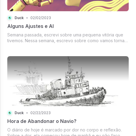
Duck
•
02/02/2023
Alguns Ajustes e AI
Semana passada, escrevi sobre uma pequena vitória que
tivemos. Nessa semana, escrevo sobre como vamos tornar
essa vitória maior e recorrente. Também vou falar sobre um
novo projeto que começarei nos próximos dias. É aquele
projeto relacionado...
Duck
•
02/22/2023
Hora de Abandonar o Navio?
O diário de hoje é marcado por dor no corpo e reflexão.
Sobre a dor, ela começou hoje de manhã e eu não faço