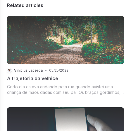
Related articles
Vinícius Lacerda
•
05/25/2022
A trajetória da velhice
Certo dia estava andando pela rua quando avistei uma
criança de mãos dadas com seu pai. Os braços gordinhos, a
falta de equilíbrio e as pequenas mãos apertando a do pai
indicavam a típica falta de segurança dos primeiros passos.
Mas notei al...