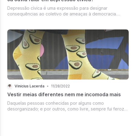
Depressão cívica é uma expressão para designar
consequências ao coletivo de ameaças à democracia.
Nesse texto, falo um pouco de minha experiência
relacionada a isso.
Vinícius Lacerda
•
11/28/2022
Vestir meias diferentes nem me incomoda mais
Daquelas pessoas conhecidas por alguns como
desorganizado; e por outros, como livre, sempre fui feroz
no trajeto da procura por objetos perdidos. Uma meia, por
exemplo, pode me fazer andar pela casa por 20 minutos
sem parar. Abro gavetas, sub...