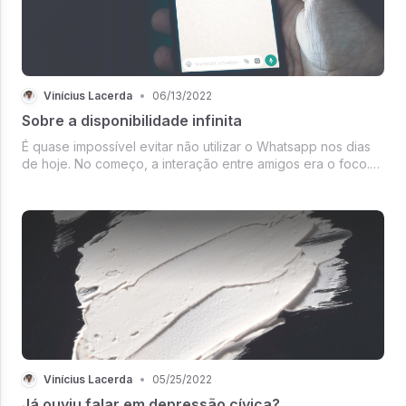
Vinícius Lacerda
•
06/13/2022
Sobre a disponibilidade infinita
É quase impossível evitar não utilizar o Whatsapp nos dias
de hoje. No começo, a interação entre amigos era o foco.
Sem surpresa alguma, as relações de trabalho entraram
também nas mensagens. Hoje em dia, você pode pedir
comida, marcar corte ...
Vinícius Lacerda
•
05/25/2022
Já ouviu falar em depressão cívica?