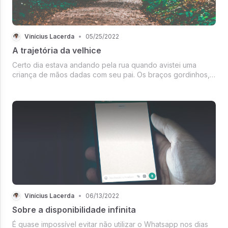
Vinícius Lacerda
•
05/25/2022
A trajetória da velhice
Certo dia estava andando pela rua quando avistei uma
criança de mãos dadas com seu pai. Os braços gordinhos, a
falta de equilíbrio e as pequenas mãos apertando a do pai
indicavam a típica falta de segurança dos primeiros passos.
Mas notei al...
Vinícius Lacerda
•
06/13/2022
Sobre a disponibilidade infinita
É quase impossível evitar não utilizar o Whatsapp nos dias