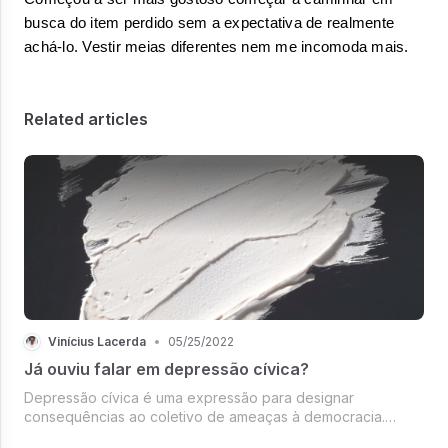
busca do item perdido sem a expectativa de realmente 
achá-lo. Vestir meias diferentes nem me incomoda mais. 
Related articles
Vinícius Lacerda
•
05/25/2022
Já ouviu falar em depressão cívica?
Depressão cívica é uma expressão para designar
consequências ao coletivo de ameaças à democracia.
Nesse texto, falo um pouco de minha experiência