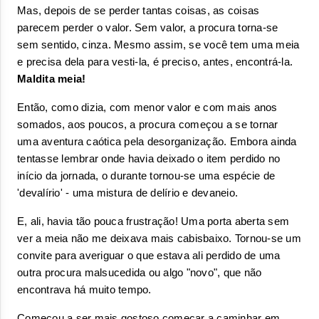
Mas, depois de se perder tantas coisas, as coisas 
parecem perder o valor. Sem valor, a procura torna-se 
sem sentido, cinza. Mesmo assim, se você tem uma meia 
e precisa dela para vesti-la, é preciso, antes, encontrá-la. 
Maldita meia!
Então, como dizia, com menor valor e com mais anos 
somados, aos poucos, a procura começou a se tornar 
uma aventura caótica pela desorganização. Embora ainda 
tentasse lembrar onde havia deixado o item perdido no 
início da jornada, o durante tornou-se uma espécie de 
'devalírio' - uma mistura de delírio e devaneio. 
E, ali, havia tão pouca frustração! Uma porta aberta sem 
ver a meia não me deixava mais cabisbaixo. Tornou-se um 
convite para averiguar o que estava ali perdido de uma 
outra procura malsucedida ou algo "novo", que não 
encontrava há muito tempo. 
Começou a ser mais gostoso começar a caminhar em 