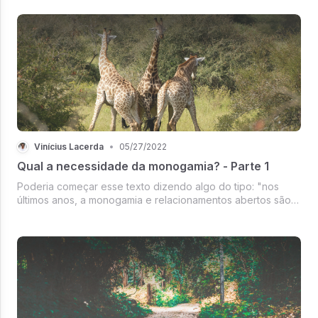
relacionada a isso.
Vinícius Lacerda
•
05/27/2022
Qual a necessidade da monogamia? - Parte 1
Poderia começar esse texto dizendo algo do tipo: "nos
últimos anos, a monogamia e relacionamentos abertos são
assuntos cada vez mais discutidos e vividos na sociedade",
porém acho que estaria equivocado. Os diversos formatos
de relacionamento...