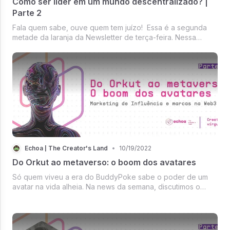
Como ser líder em um mundo descentralizado? |
Parte 2
Fala quem sabe, ouve quem tem juízo! Essa é a segunda
metade da laranja da Newsletter de terça-feira. Nessa
edição, recebemos Simone Kliass e Victor Naves para falar
sobre as competências de um líder na Web3.
Echoa | The Creator's Land
•
10/19/2022
Do Orkut ao metaverso: o boom dos avatares
Só quem viveu a era do BuddyPoke sabe o poder de um
avatar na vida alheia. Na news da semana, discutimos o
boom dos avatares e a relação mercadológica que eles
propõe.