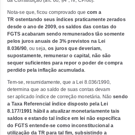
da Constituição (art. 60, §4º, IV, CF/88).
Nota-se que, ficou comprovado que
com a
TR ostentando seus índices praticamente zerados
desde o ano de 2009, os saldos das contas do
FGTS acabaram sendo remunerados tão somente
pelos juros anuais de 3% previstos na Lei
8.036/90
, ou seja,
os juros que deveriam,
supostamente, remunerar o capital, não são
sequer suficientes para repor o poder de compra
perdido pela inflação acumulada
.
Tem-se, resumidamente, que a Lei 8.036/1990,
determina que ao saldo de suas contas devam
ser aplicado índice de correção monetária. Não
sendo
a Taxa Referencial índice disposto pela Lei
8.177/1991 hábil a atualizar monetariamente tais
saldos e estando tal índice em lei não específica
do FGTS entende-se como inconstitucional a
utilização da TR para tal fim, subsistindo a