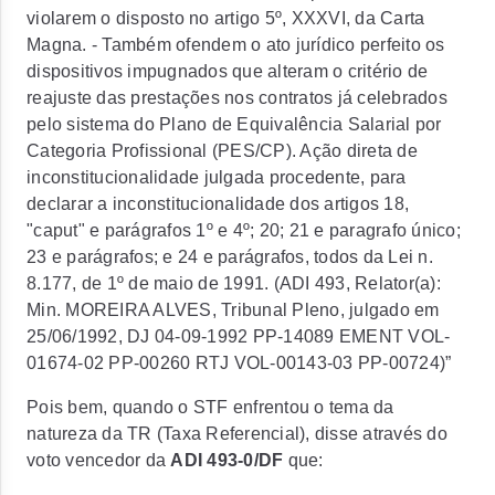
violarem o disposto no artigo 5º, XXXVI, da Carta
Magna. - Também ofendem o ato jurídico perfeito os
dispositivos impugnados que alteram o critério de
reajuste das prestações nos contratos já celebrados
pelo sistema do Plano de Equivalência Salarial por
Categoria Profissional (PES/CP). Ação direta de
inconstitucionalidade julgada procedente, para
declarar a inconstitucionalidade dos artigos 18,
"caput" e parágrafos 1º e 4º; 20; 21 e paragrafo único;
23 e parágrafos; e 24 e parágrafos, todos da Lei n.
8.177, de 1º de maio de 1991. (ADI 493, Relator(a):
Min. MOREIRA ALVES, Tribunal Pleno, julgado em
25/06/1992, DJ 04-09-1992 PP-14089 EMENT VOL-
01674-02 PP-00260 RTJ VOL-00143-03 PP-00724)”
Pois bem, quando o STF enfrentou o tema da
natureza da TR (Taxa Referencial), disse através do
voto vencedor da
ADI 493-0/DF
que: