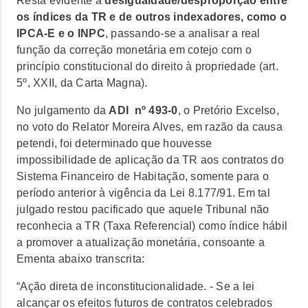
Resta evidente a
desigualdade/desproporção entre
os índices da TR e de outros indexadores, como o
IPCA-E e o INPC
, passando-se a analisar a real
função da correção monetária em cotejo com o
princípio constitucional do direito à propriedade (art.
5º, XXII, da Carta Magna).
No julgamento da
ADI nº 493-0
, o Pretório Excelso,
no voto do Relator Moreira Alves, em razão da
causa
petendi
, foi determinado que houvesse
impossibilidade de aplicação da TR aos contratos do
Sistema Financeiro de Habitação, somente para o
período anterior à vigência da Lei 8.177/91. Em tal
julgado restou pacificado que aquele Tribunal não
reconhecia a TR (Taxa Referencial) como índice hábil
a promover a atualização monetária, consoante a
Ementa abaixo transcrita:
“Ação direta de inconstitucionalidade. - Se a lei
alcançar os efeitos futuros de contratos celebrados