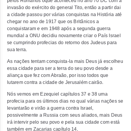
pelos Romanos oque aconteceu no ano 70 DC com a
invasão do exército do general Tito, então a partir dai
a cidade passou por várias conquistas na História até
chegar no ano de 1917 que os Britânicos a
conquistaram e em 1948 após a segunda guerra
mundial a ONU decidiu novamente criar o País Israel
se cumprindo profecias do retorno dos Judeus para
sua terra.
As nações tentam conquista-la mais Deus já escolheu
essa cidade para ser a terra do seu povo desde a
aliança que fez com Abraão, por isso todos que
lutarem contra a cidade de Jerusalém cairão.
Nós vemos em Ezequiel capítulos 37 e 38 uma
profecia para os últimos dias no qual várias nações se
levantarão e virão a guerra contra Israel,
possivelmente a Russia com seus aliados, mais Deus
irá intervir pelo seu povo e pela sua cidade com está
também em Zacarias capítulo 14.