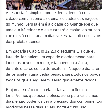
A resposta é simples porque Jerusalém não uma
cidade comum como as demais cidades das nações
do mundo, Jerusalém é a cidade do Grande Rei que
uma dia irá reinar e ela se tornará a capital do mundo
como está declarada muitas vezes na bíblia nos livros
dos profetas.Lemos
Em Zacarías Capitulo 12.2,3 o seguinte:
Eis que eu
farei de Jerusalém um copo de atordoamento para
todos os povos em redor, e também para Judá,
durante o cerco contra Jerusalém.
Naquele dia farei
de Jerusalém uma pedra pesada para todos os povos;
todos os que a erguerem, serão gravemente feridos.
E ajuntar-se-ão contra ela todas as nações da
terra.
Vemos que essa profecia seria para os últimos
dias, então podemos ver a precisão dos comprimentos
proféticos nesse dias atuais, porque tudo isso