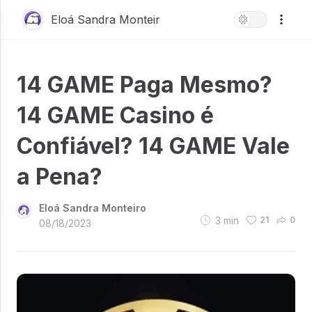
Eloá Sandra Monteir
14 GAME Paga Mesmo?
14 GAME Casino é
Confiável? 14 GAME Vale
a Pena?
Eloá Sandra Monteiro
3
min
21
0
08/18/2023