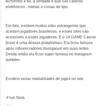
bichinhos e tal, a verdade é que são casinos
eletrônicos , roletas e coisas do tipo.
Em fato, existem muitos sites estrangeiros que
aceitam jogadores brasileiros, e esses sites são
acessíveis a esses jogadores. E o 14 GAME Casino
brasil é uma dessas plataformas. Ela ficou famosa
após influenciadores divulgaram em suas redes.
Desde então ela ficou super famosa no Instagram
também.
Existem varias modalidades de jogos no site:
-Fruit Slots