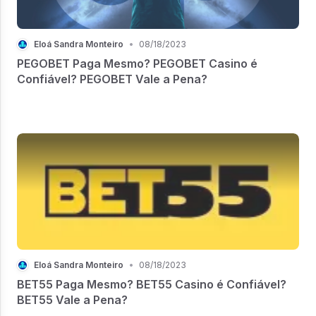
Eloá Sandra Monteiro
•
08/18/2023
PEGOBET Paga Mesmo? PEGOBET Casino é
Confiável? PEGOBET Vale a Pena?
Eloá Sandra Monteiro
•
08/18/2023
BET55 Paga Mesmo? BET55 Casino é Confiável?
BET55 Vale a Pena?