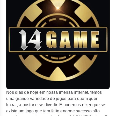
Nos dias de hoje em nossa imensa internet, temos
uma grande variedade de jogos para quem quer
lucrar, a postar e se divertir. E podemos dizer que se
existe um jogo que tem feito enorme sucesso são