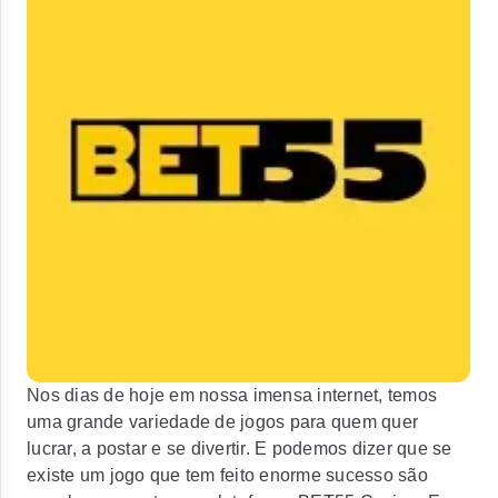
Nos dias de hoje em nossa imensa internet, temos
uma grande variedade de jogos para quem quer
lucrar, a postar e se divertir. E podemos dizer que se
existe um jogo que tem feito enorme sucesso são