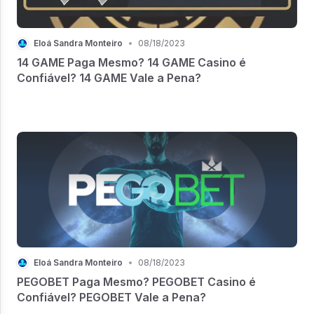
Eloá Sandra Monteiro
•
08/18/2023
14 GAME Paga Mesmo? 14 GAME Casino é
Confiável? 14 GAME Vale a Pena?
Eloá Sandra Monteiro
•
08/18/2023
PEGOBET Paga Mesmo? PEGOBET Casino é
Confiável? PEGOBET Vale a Pena?