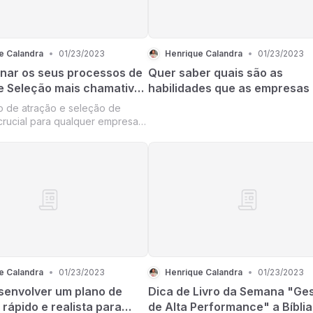
e Calandra
•
01/23/2023
Henrique Calandra
•
01/23/2023
nar os seus processos de
Quer saber quais são as
e Seleção mais chamativos
habilidades que as empresas
procurando em jovens profiss
 de atração e seleção de
para se destacarem no merc
 crucial para qualquer empresa,
trabalho?
sputa pelos melhores
s cada vez mais acirrada, tornar
sso mais chamativo pode ser a
 atrair os melhores candidatos.
e Calandra
•
01/23/2023
Henrique Calandra
•
01/23/2023
envolver um plano de
Dica de Livro da Semana "Ge
rápido e realista para
de Alta Performance"​ a Bíblia