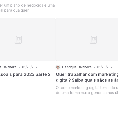
Gestor
er um plano de negócios é uma
ial para qualquer
dor que esteja planejando
a startup. Um plano de negócios
ado fornece uma visão geral
ócio, incluindo sua estratégia
g, finan...
e Calandra
•
01/23/2023
Henrique Calandra
•
01/23/2023
soais para 2023 parte 2
Quer trabalhar com marketin
digital? Saiba quais sãos as á
suas funções dentro do mark
O termo marketing digital tem sido 
digital
de uma forma muito generica nos úl
anos, pois muitas vezes, as empre
entendem que a área de marketing d
é muito grande e com muitas
especificações, por isso criei um 
abaixo das...