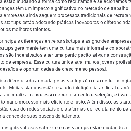
ps estão mudando a forma como recrutamos e selecionamos ta
anças têm um impacto significativo no mercado de trabalho
s empresas ainda seguem processos tradicionais de recruta
as startups estão adotando práticas inovadoras e diferenciada
eter os melhores talentos.
rincipais diferenças entre as startups e as grandes empresas
tartups geralmente têm uma cultura mais informal e colaborati
ios são incentivados a ter uma participação ativa na construç
to da empresa. Essa cultura única atrai muitos jovens profiss
desafios e oportunidades de crescimento pessoal.
tica diferenciada adotada pelas startups é o uso de tecnologi
to. Muitas startups estão usando inteligência artificial e anál
a automatizar o processo de recrutamento e seleção, e isso 
tornar o processo mais eficiente e justo. Além disso, as start
tão usando redes sociais e plataformas de recrutamento par
o alcance de suas buscas de talentos.
r insights valiosos sobre como as startups estão mudando a 