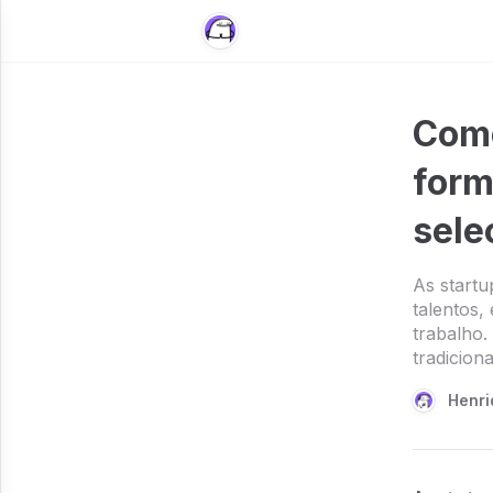
Como
form
sele
As start
talentos,
trabalho
tradiciona
Henri