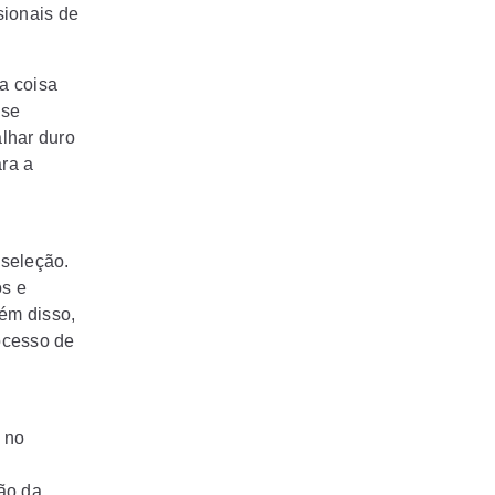
sionais de
 a coisa
 se
lhar duro
ra a
 seleção.
os e
lém disso,
ocesso de
 no
ção da