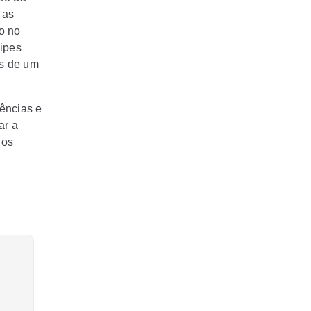
 as
o no
uipes
es de um
ências e
ar a
 os