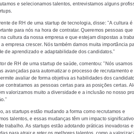
utamos e selecionamos talentos, entrevistamos alguns profis
rtups.
rente de RH de uma startup de tecnologia, disse: "A cultura é
rtante para nós na hora de contratar. Queremos pessoas que
na cultura da nossa empresa e que estejam dispostas a traba
r a empresa crescer. Nós também damos muita importância pa
e de aprendizado e adaptabilidade dos candidatos."
etor de RH de uma startup de saúde, comentou: "Nós usamos
as avançadas para automatizar o processo de recrutamento e
permite avaliar de forma objetiva as habilidades dos candidat
que contratamos as pessoas certas para as posições certas. A
m valorizamos muito a diversidade e a inclusão no nosso pr
ão."
, as startups estão mudando a forma como recrutamos e
mos talentos, e essas mudanças têm um impacto significativo
e trabalho. As startups estão adotando práticas inovadoras e
das para atrair e reter os melhores talentos, como a valoriza