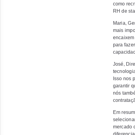
como recr
RH de sta
Maria, Ge
mais impo
encaixem 
para faze
capacidad
José, Dir
tecnologi
Isso nos 
garantir 
nós també
contrataç
Em resumo
seleciona
mercado d
diferencia