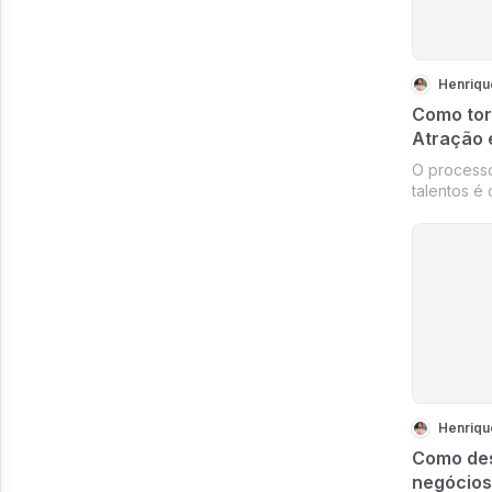
Henriqu
Como tor
Atração 
em 2023
O processo
talentos é
e com a di
funcionário
esse proce
chave para
Em 2023,...
Henriqu
Como des
negócios 