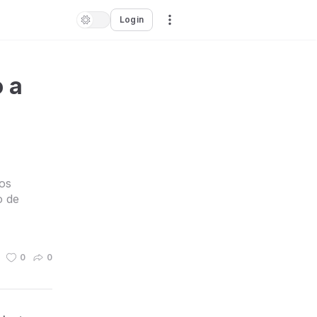
Login
 a
os
o de
0
0