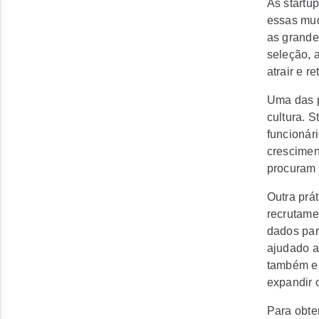
As startu
essas mud
as grande
seleção, 
atrair e r
Uma das p
cultura. S
funcionár
crescimen
procuram 
Outra prá
recrutamen
dados par
ajudado a 
também es
expandir 
Para obte