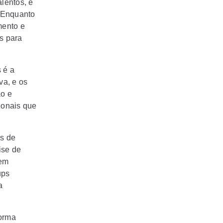
lentos, e
. Enquanto
mento e
s para
 é a
va, e os
ão e
ionais que
as de
ise de
tem
ups
a
forma