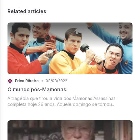
Related articles
Érico Ribeiro
•
03/03/2022
O mundo pós-Mamonas.
A tragédia que tirou a vida dos Mamonas Assassinas
completa hoje 26 anos. Aquele domingo se tornou
inesquecível, não só pela injustiça do fato, pois era o fim de
uma banda que em cerca de 07 meses passou de
completamente anônima, para quem nã...