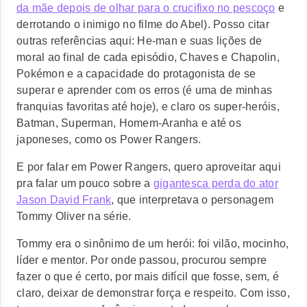
da mãe depois de olhar para o crucifixo no pescoço
e
derrotando o inimigo no filme do Abel). Posso citar
outras referências aqui: He-man e suas lições de
moral ao final de cada episódio, Chaves e Chapolin,
Pokémon e a capacidade do protagonista de se
superar e aprender com os erros (é uma de minhas
franquias favoritas até hoje), e claro os super-heróis,
Batman, Superman, Homem-Aranha e até os
japoneses, como os Power Rangers.
E por falar em Power Rangers, quero aproveitar aqui
pra falar um pouco sobre a
gigantesca perda do ator
Jason David Frank
, que interpretava o personagem
Tommy Oliver na série.
Tommy era o sinônimo de um herói: foi vilão, mocinho,
líder e mentor. Por onde passou, procurou sempre
fazer o que é certo, por mais difícil que fosse, sem, é
claro, deixar de demonstrar força e respeito. Com isso,