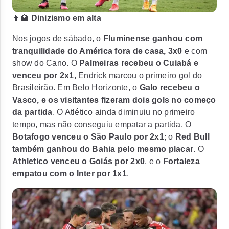
👨‍🏫
Dinizismo em alta
Nos jogos de sábado, o
Fluminense ganhou com
tranquilidade do América fora de casa, 3x0
e com
show do Cano. O
Palmeiras recebeu o Cuiabá e
venceu por 2x1,
Endrick marcou o primeiro gol do
Brasileirão. Em Belo Horizonte, o
Galo recebeu o
Vasco, e os visitantes fizeram dois gols no começo
da partida
. O Atlético ainda diminuiu no primeiro
tempo, mas não conseguiu empatar a partida. O
Botafogo venceu o São Paulo por 2x1
; o
Red Bull
também ganhou do Bahia pelo mesmo placar
. O
Athletico venceu o Goiás por 2x0
, e o
Fortaleza
empatou com o Inter por 1x1
.