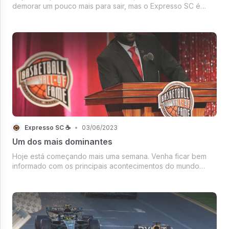
demorar um pouco mais para sair, mas o Expresso SC é
pontual e vai contar tudo que acontece no esporte.
Semifinais definidas na Champions League,
Expresso SC ☕
•
03/06/2023
Um dos mais dominantes
Hoje está começando mais uma semana. Venha ficar bem
informado com os principais acontecimentos do mundo
esportivo. Arsenal teve uma vitória de campeão, Liverpool
humilha rival no clássico, Bundesliga