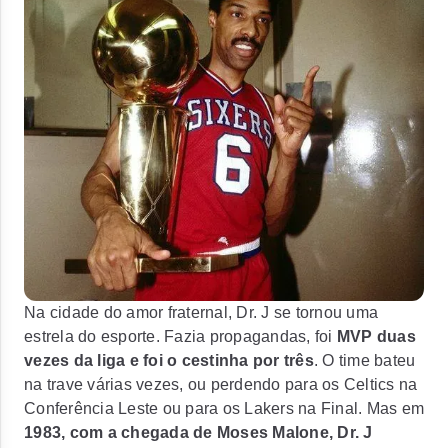
Na cidade do amor fraternal, Dr. J se tornou uma
estrela do esporte. Fazia propagandas, foi
MVP duas
vezes da liga e foi o cestinha por três
. O time bateu
na trave várias vezes, ou perdendo para os Celtics na
Conferência Leste ou para os Lakers na Final. Mas em
1983, com a chegada de Moses Malone, Dr. J