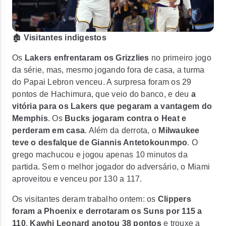
🏚️
Visitantes indigestos
Os
Lakers enfrentaram os Grizzlies
no primeiro jogo
da série, mas, mesmo jogando fora de casa, a turma
do Papai Lebron venceu. A surpresa foram os 29
pontos de Hachimura, que veio do banco, e deu
a
vitória para os Lakers que pegaram a vantagem do
Memphis
. Os
Bucks jogaram contra o Heat e
perderam em casa
. Além da derrota, o
Milwaukee
teve o desfalque de Giannis Antetokounmpo
. O
grego machucou e jogou apenas 10 minutos da
partida. Sem o melhor jogador do adversário, o Miami
aproveitou e venceu por 130 a 117.
Os visitantes deram trabalho ontem: os
Clippers
foram a Phoenix e derrotaram os Suns por 115 a
110
.
Kawhi Leonard anotou 38 pontos
e trouxe a