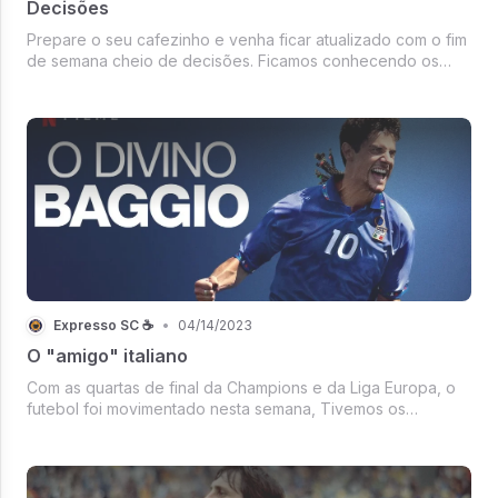
Decisões
Prepare o seu cafezinho e venha ficar atualizado com o fim
de semana cheio de decisões. Ficamos conhecendo os
campeões estaduais, Premier League com fim de semana
movimentado, Barcelona com a mão na t
Expresso SC ☕
•
04/14/2023
O "amigo" italiano
Com as quartas de final da Champions e da Liga Europa, o
futebol foi movimentado nesta semana, Tivemos os
primeiros jogos da terceira rodada da Copa do Brasil,
Semana de Play-in na NBA, Cinebiografia