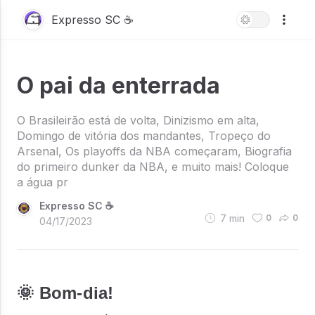
Expresso SC ☕
O pai da enterrada
O Brasileirão está de volta, Dinizismo em alta,
Domingo de vitória dos mandantes, Tropeço do
Arsenal, Os playoffs da NBA começaram, Biografia
do primeiro dunker da NBA, e muito mais! Coloque
a água pr
Expresso SC ☕
7
min
0
0
04/17/2023
🌞 Bom-dia!