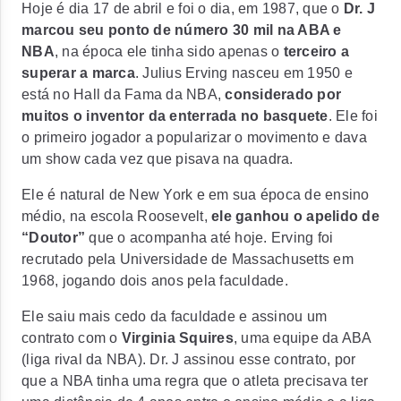
Hoje é dia 17 de abril e foi o dia, em 1987, que o
Dr. J
marcou seu ponto de número 30 mil na ABA e
NBA
, na época ele tinha sido apenas o
terceiro a
superar a marca
. Julius Erving nasceu em 1950 e
está no Hall da Fama da NBA,
considerado por
muitos o inventor da enterrada no basquete
. Ele foi
o primeiro jogador a popularizar o movimento e dava
um show cada vez que pisava na quadra.
Ele é natural de New York e em sua época de ensino
médio, na escola Roosevelt,
ele ganhou o apelido de
“Doutor”
que o acompanha até hoje. Erving foi
recrutado pela Universidade de Massachusetts em
1968, jogando dois anos pela faculdade.
Ele saiu mais cedo da faculdade e assinou um
contrato com o
Virginia Squires
, uma equipe da ABA
(liga rival da NBA). Dr. J assinou esse contrato, por
que a NBA tinha uma regra que o atleta precisava ter