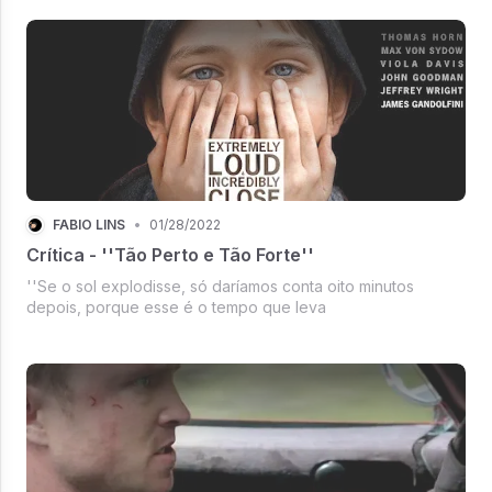
acrescentou nada, que veio apenas para nos mostrar o
'mais do mesmo' da franquia, e feito de forma
decepcionante. Marc Webb tinha a...
FÁBIO LINS
•
01/28/2022
Crítica - ''Tão Perto e Tão Forte''
''Se o sol explodisse, só daríamos conta oito minutos
depois, porque esse é o tempo que leva