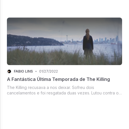
FÁBIO LINS
•
01/27/2022
A Fantástica Última Temporada de The Killing
The Killing recusava a nos deixar. Sofreu dois
cancelamentos e foi resgatada duas vezes. Lutou contra os
números de audiência, única coisa que interessava para o
AMC, e conseguiu sobrevida graças à sua qualidade,
prontamente reconhecida pelo ...