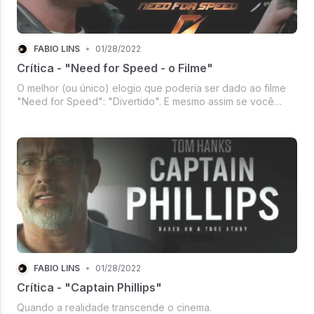
FÁBIO LINS
•
01/28/2022
Crítica - "Need for Speed - o Filme"
O melhor (ou único) elogio que poderia ser dado ao filme
"Need for Speed": "Divertido". E mesmo assim se você
estiver com muito bom humor.
FÁBIO LINS
•
01/28/2022
Crítica - "Captain Phillips"
Quando a realidade transcende o cinema.