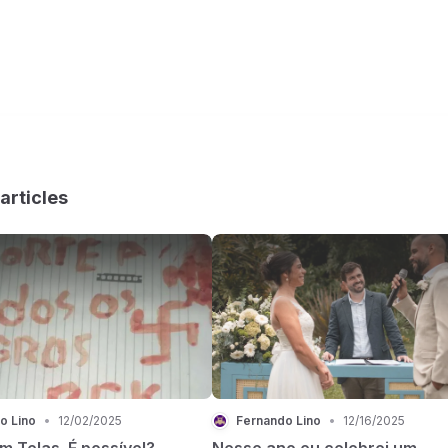
articles
o Lino
•
12/02/2025
Fernando Lino
•
12/16/2025
m Telas. É possível?
Nesse ano eu celebrei um