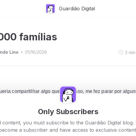
Guardião Digital
000 famílias
ndo Lino
01/16/2026
2
min
•
ueria compartilhar algo que, confesso, me fez parar por algu
rar fundo.
Only Subscribers
 à marca de
100.000 famílias
acompanhando o meu trabalh
.
l content, you must subscribe to the Guardião Digital blog.
become a subscriber and have access to exclusive content