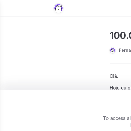
100.
Ferna
Olá,
Hoje eu q
para respi
Chegamos
Instagram
To access al