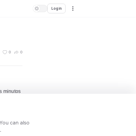
Login
0
0
ns minutos
o no
 You can also
.