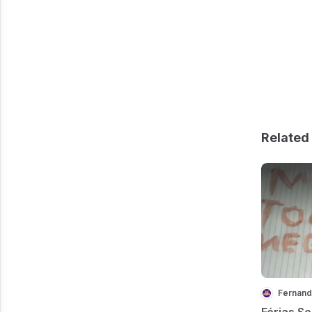
Related 
Fernand
Férias Se