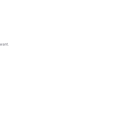
ogia.
 telas
, e
want.