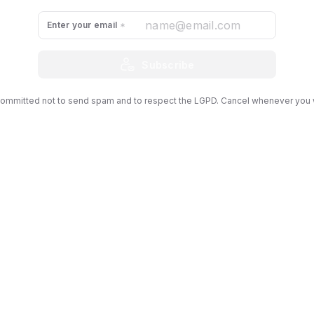
trata de culpar famílias ou romantizar um passado sem tecnol
e é que
a infância atual está profundamente entrelaçada às
Enter your email
tensifica quando a rotina escolar é interrompida.
Subscribe
ommitted not to send spam and to respect the LGPD. Cancel whenever you 