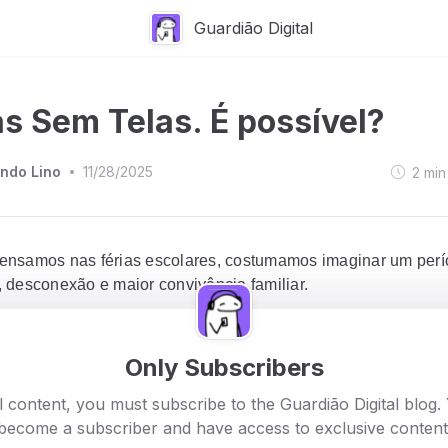
Guardião Digital
as Sem Telas. É possível?
ndo Lino
11/28/2025
2
min
•
nsamos nas férias escolares, costumamos imaginar um perí
 desconexão e maior convivência familiar.
rática, o que temos observado é uma mudança significativa n
Only Subscribers
ento das crianças e adolescentes:
as férias se tornaram 
de aumento no uso de telas — e, com isso, um aumento n
l content, you must subscribe to the Guardião Digital blog.
become a subscriber and have access to exclusive content