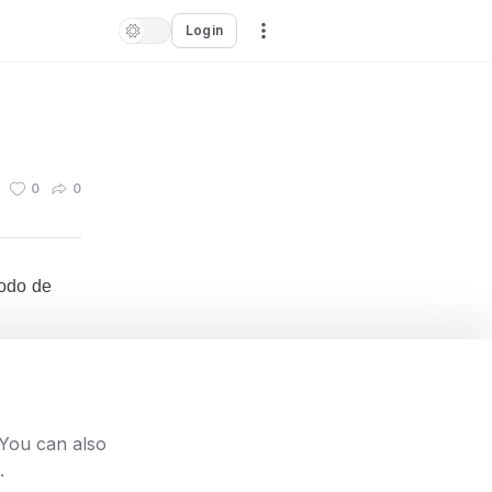
Login
0
0
odo de
o
também um
os riscos
 You can also
.