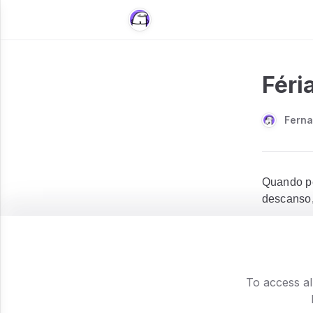
Féri
Ferna
Quando pe
descanso,
Mas, na p
comportam
período 
To access al
digitais.