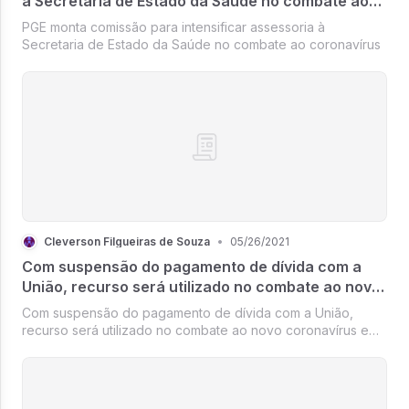
à Secretaria de Estado da Saúde no combate ao
coronavírus
PGE monta comissão para intensificar assessoria à
Secretaria de Estado da Saúde no combate ao coronavírus
Cleverson Filgueiras de Souza
•
05/26/2021
Com suspensão do pagamento de dívida com a
União, recurso será utilizado no combate ao novo
coronavírus em Rondônia
Com suspensão do pagamento de dívida com a União,
recurso será utilizado no combate ao novo coronavírus em
Rondônia