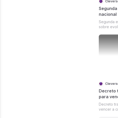
Segunda 
nacional
19 inicia
Segunda et
Rondôni
sobre evol
quinta-fei
Decreto 
para ven
coronavír
Decreto tr
gradativ
vencer a c
visualiza 