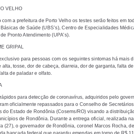
TO VELHO
 com a prefeitura de Porto Velho os testes serão feitos em to
Básicas de Saúde (UBS’s), Centro de Especialidades Médic
de Pronto Atendimento (UPA’s).
E GRIPAL
 exclusivo para pessoas com os seguintes sintomas há mais d
e alta, tosse, dor de cabeça, diarreia, dor de garganta, falta de
alta de paladar e olfato.
A
 rápidos para detecção de coronavírus, adquiridos pelo gover
oram oficialmente repassados para o Conselho de Secretários
s do Estado de Rondônia (Cosems/RO) visando a distribuiçã
nicípios de Rondônia. Durante a entrega oficial, realizada na
ira (27), o governador de Rondônia, coronel Marcos Rocha, d
a bancada federal que garantiu emendas em torno de R$ 11