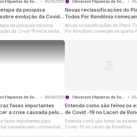
Cleverson Filgueiras de Souza
•
05/26/2021
Cleverson Filgueiras de Souza
•
05
etapa da pesquisa
Novas reclassificações do Pl
 sobre evolução da Covid-
Todos Por Rondônia começa
 nesta quinta-feira em
quarta-feira (15) com amplia
apa da pesquisa nacional
Novas reclassificações do Plano T
a
atividades econômicas
ução da Covid-19 inicia nesta
Por Rondônia começam na quarta-f
ra em Rondônia
(15) com ampliação de atividades
econômicas
Cleverson Filgueiras de Souza
•
05/26/2021
Cleverson Filgueiras de Souza
•
05
traz fases importantes
Entenda como são feitos os 
cer a crise causada pelo
de Covid -19 no Lacen de Ron
us e visualiza abertura
az fases importantes para
Entenda como são feitos os exame
a do comércio
rise causada pelo coronavírus e
Covid -19 no Lacen de Rondônia
abertura gradativa do comércio