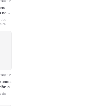
/26/2021
ano
m na
ção de
odos
eira
/26/2021
exames
dônia
s de