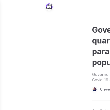
Gove
quar
para
popu
Governo d
Covid-19
Cleve