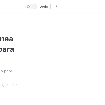
Login
a
ânea
para
ea para
0
0