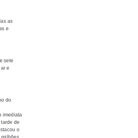
das as
as e
e sete
 ar e
no do
o imediata
 tarde de
estacou o
 milhões