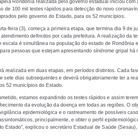
peia Rondônia realizada pelo governo estadual iniciou com 
ção de 100 mil testes rápidos para detecção do novo coronavír
prados pelo governo do Estado, para os 52 municípios.
ta-feira (3), começa a primeira etapa, que termina dia 9 de j
 atendimento definidos por cada prefeitura. A realização da t
 escala é simultânea na população do estado de Rondônia e
 para pessoas que estejam apresentando síndrome gripal há 
rá realizada em duas etapas, em períodos distintos. Cada fas
e sete dias subsequentes e deverá obrigatoriamente ter a rea
os 52 municípios do Estado.
metido, estamos expandindo os testes rápidos e assim tere
hecimento da evolução da doença em todas as regiões. O obj
 vigilância epidemiológica e o rastreamento de possíveis cas
assintomáticos, principalmente, e obter o perfil epidemiológic
do Estado”, explicou o secretário Estadual de Saúde (Sesau)