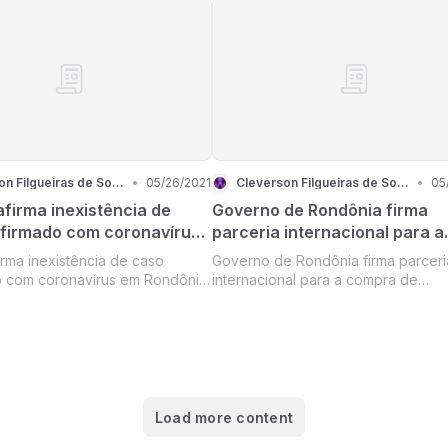
Cleverson Filgueiras de Souza
•
05/26/2021
Cleverson Filgueiras de Souza
•
05
firma inexistência de
Governo de Rondônia firma
firmado com coronavírus
parceria internacional para a
nia e explica a diferença
compra de equipamentos par
irma inexistência de caso
Governo de Rondônia firma parceri
peitos e notificados
combate ao coronavírus
o com coronavírus em Rondônia
internacional para a compra de
 diferença entre suspeitos e
equipamentos para o combate ao
coronavírus
Load more content