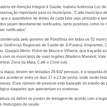
adora de Atenção Integral à Saúde, Isabela Andressa Luz de
bservação importante para os municípios. “Cada município d
 que o quantitativo de testes de cada fase seja utilizado e t
ados sejam devidamente notificados, tanto positivos como os 
er notificados”.
coordenada pelo governo de Rondônia em todos os 52 municí
as Gerências Regionais de Saúde de Ji-Paraná, Ariquemes, 
ho, Guajará-Mirim, Rolim de Moura e Vilhena, que traçarão as
as com os municípios de suas regiões (Madeira Mamoré, Vale
entral, Zona da Mata, Café e Cone sul).
ra etapa, devem ser testadas 28.632 pessoas, e a segunda e
para acontecer entre os dias 17 e 23 de junho, onde serão tes
ssoas. Esse número de pessoas está baseado no estudo de p
ógico daqueles que apresentam os sintomas.
itura irá definir os pontos de testagem de acordo com a logís
as municipais de saúde.