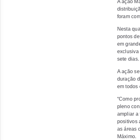
A ação Ma
distribui
foram com
Nesta quar
pontos de
em grande
exclusiva
sete dias.
A ação se
duração d
em todos 
“Como pro
pleno con
ampliar a
positivos 
as áreas 
Máximo.