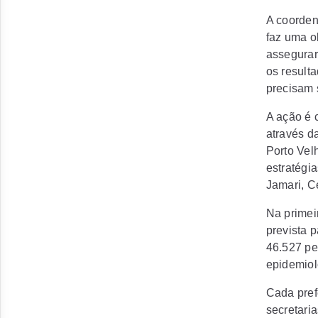
A coorden
faz uma o
assegurar
os result
precisam s
A ação é 
através d
Porto Vel
estratégi
Jamari, C
Na primei
prevista 
46.527 pe
epidemiol
Cada prefe
secretari