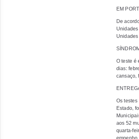
EM POR
De acordo
Unidades 
Unidades 
SÍNDROM
O teste é
dias: febr
cansaço, f
ENTREG
Os testes
Estado, f
Municipai
aos 52 mu
quarta-fe
empenho d