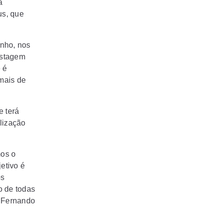
a
us, que
unho, nos
estagem
 é
mais de
e terá
lização
mos o
etivo é
os
o de todas
, Fernando