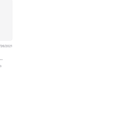
/26/2021
a o
a