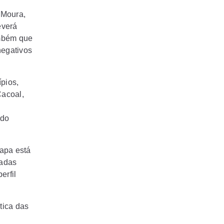
 Moura,
everá
ambém que
negativos
pios,
Cacoal,
 do
tapa está
tadas
erfil
tica das