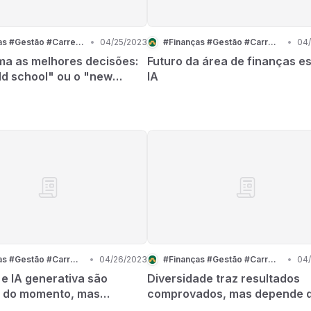
#Finanças #Gestão #Carreira
•
04/25/2023
#Finanças #Gestão #Carreira
•
04
a as melhores decisões:
Futuro da área de finanças es
ld school" ou o "new
IA
on"?
#Finanças #Gestão #Carreira
•
04/26/2023
#Finanças #Gestão #Carreira
•
04
e IA generativa são
Diversidade traz resultados
 do momento, mas
comprovados, mas depende 
de de Finanças é RPA
cultura de cada país