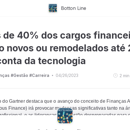
Botton Line
 de 40% dos cargos finance
o novos ou remodelados até
conta da tecnologia
nças #Gestão #Carreira
04/26/2023
2
min
•
o do Gartner destaca que o avanço do conceito de Finanças
us Finance) irá provocar mudanças significativas tanto na á
profissional, e as lideranças ainda estão despreparadas para 
os dessa transição.