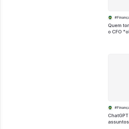
Quem tom
o CFO "o
generati
ChatGPT 
assuntos
priorida