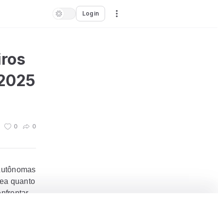
Login
iros
 2025
0
0
 Autônomas
rea quanto
enfrentar