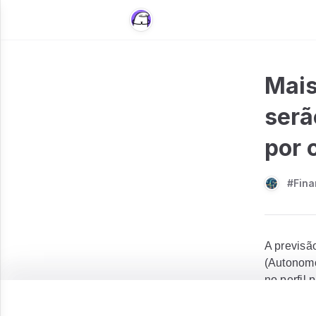
Mais
serã
por 
#Fina
A previsã
(Autonomo
no perfil 
os desafi