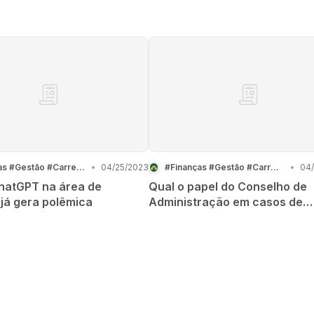
#Finanças #Gestão #Carreira
•
04/25/2023
#Finanças #Gestão #Carreira
•
04
hatGPT na área de
Qual o papel do Conselho de
 já gera polêmica
Administração em casos de
fraudes?