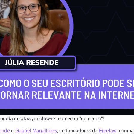
orada do #lawyertolawyer começou "com tudo"!
sende
e
Gabriel Magalhães
, co-fundadores da
Freelaw
, compa