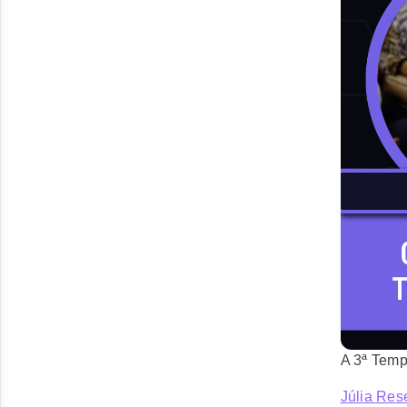
A 3ª Temp
Júlia Re