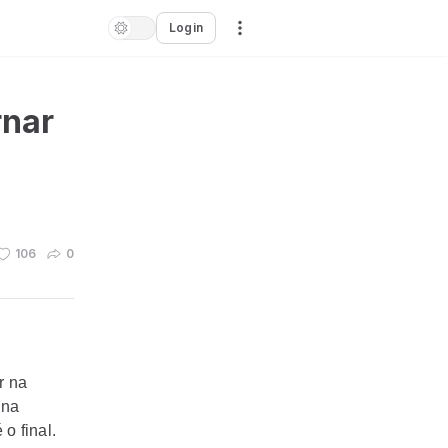
Login
rnar
106
0
r na
 na
o final.