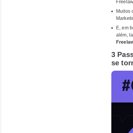
Freelaw
Muitos 
Marketin
E, em b
além, l
Freela
3 Pass
se tor