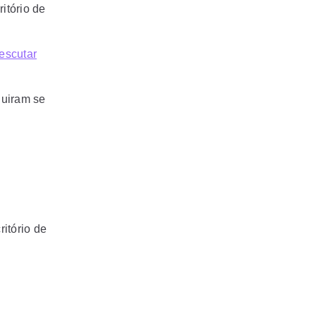
itório de
 escutar
guiram se
s
itório de