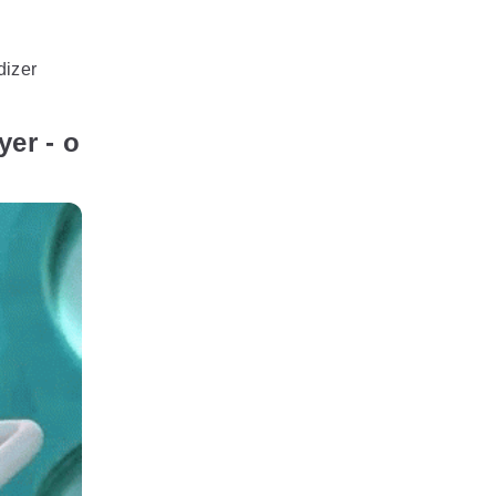
dizer
er - o