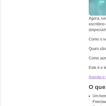
Agora, ne
escritório
(especialm
Como o se
Quais são
Como aume
Este é o 
Assista o
O que
Um form
Freela