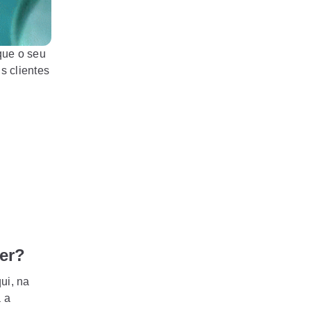
que o seu
s clientes
er?
ui, na
 a