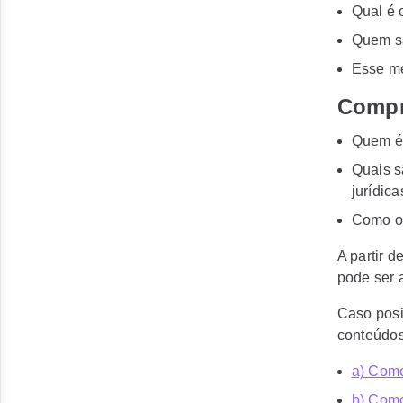
Qual é
Quem sã
Esse me
Compr
Quem é 
Quais s
jurídic
Como o 
A partir d
pode ser 
Caso posi
conteúdos
a) Como
b) Como