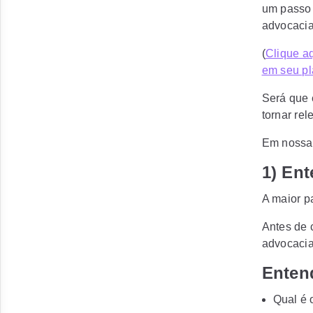
um passo a
advocacia
(
Clique aq
em seu pl
Será que 
tornar rel
Em nossa 
1) Ent
A maior p
Antes de 
advocacia
Enten
Qual é 