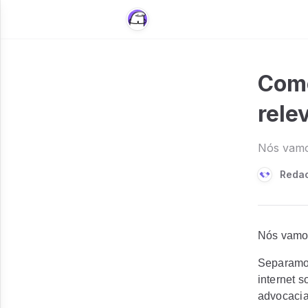
Como
rele
Nós vamos
Redac
Nós vamos
Separamo
internet s
advocacia