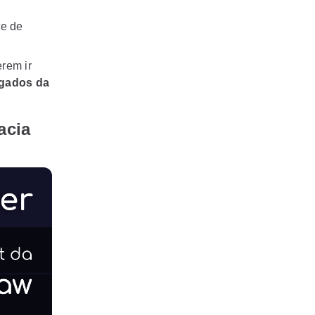
te de
rem ir
ogados da
acia