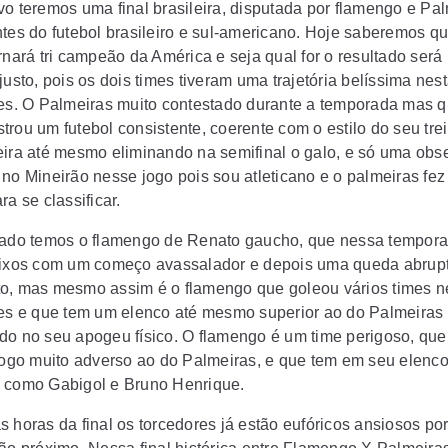
vo teremos uma final brasileira, disputada por flamengo e Pa
ntes do futebol brasileiro e sul-americano. Hoje saberemos qu
rnará tri campeão da América e seja qual for o resultado será
justo, pois os dois times tiveram uma trajetória belíssima nes
res. O Palmeiras muito contestado durante a temporada mas 
trou um futebol consistente, coerente com o estilo do seu tre
eira até mesmo eliminando na semifinal o galo, e só uma obs
no Mineirão nesse jogo pois sou atleticano e o palmeiras fez 
ra se classificar.
lado temos o flamengo de Renato gaucho, que nessa tempora
aixos com um começo avassalador e depois uma queda abrup
o, mas mesmo assim é o flamengo que goleou vários times 
res e que tem um elenco até mesmo superior ao do Palmeira
do no seu apogeu físico. O flamengo é um time perigoso, qu
 jogo muito adverso ao do Palmeiras, e que tem em seu elenc
 como Gabigol e Bruno Henrique.
 horas da final os torcedores já estão eufóricos ansiosos por