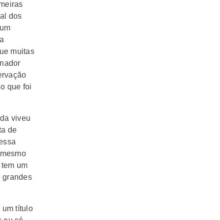
lmeiras
al dos
 um
ta
que muitas
inador
ervação
o que foi
da viveu
ta de
nessa
s mesmo
e tem um
o grandes
 um título