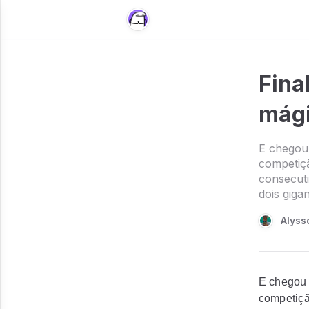
Fina
mág
E chegou 
competiçã
consecuti
dois gigan
Alyss
E chegou 
competiçã