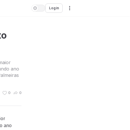
Login
to
maior
gundo ano
Palmeiras
0
0
ior
do ano