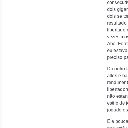
consecuti
dois giga
dois se to
resultado 
libertado
vezes mos
Abel Ferr
eu estava 
preciso pa
Do outro 
altos e b
rendiment
libertado
não estan
estilo de
jogadores
E a poucas