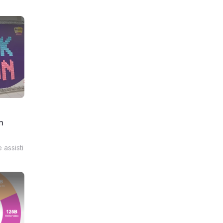
n
assisti