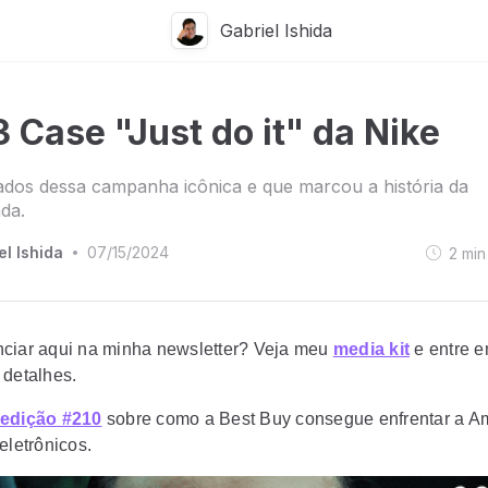
Gabriel Ishida
 Case "Just do it" da Nike
ados dessa campanha icônica e que marcou a história da
da.
el Ishida
07/15/2024
2
min
•
ciar aqui na minha newsletter? Veja meu
media kit
e entre e
 detalhes.
edição #210
sobre como a Best Buy consegue enfrentar a 
eletrônicos.