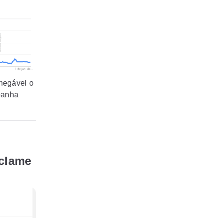
inegável o
panha
eclame