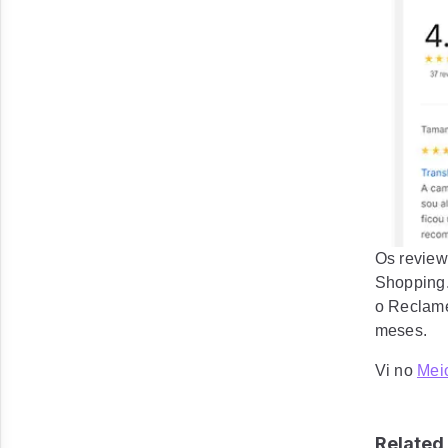
Os review
Shopping.
o Reclame
meses.
Vi no
Mei
Related 