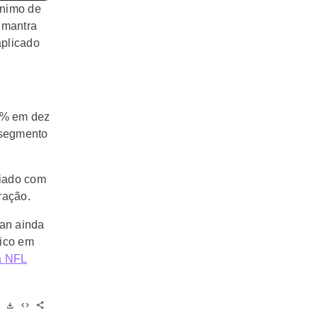
ônimo de
m mantra
aplicado
3% em dez
 segmento
ciado com
ração.
gan ainda
pico em
a NFL