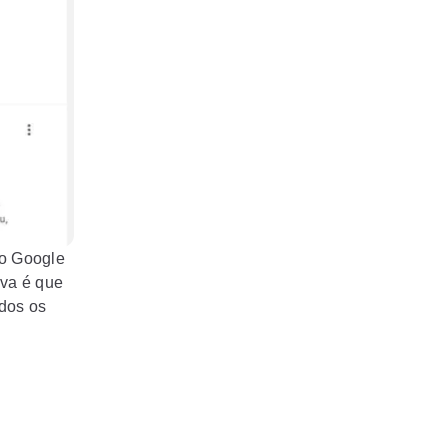
do Google
iva é que
dos os