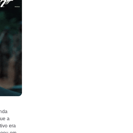
anda
que a
tivo era
ssoou em