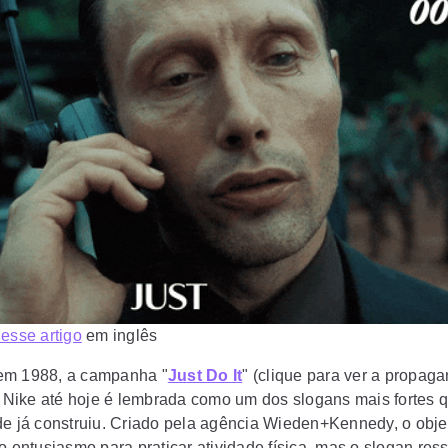
esse artigo
em inglês
em 1988, a campanha "
Just Do It
" (
clique para ver a propag
a Nike até hoje é lembrada como um dos slogans mais fortes 
de já construiu. Criado pela agência Wieden+Kennedy, o obje
 o entusiasmo para praticar atividade física, mas o slogan re