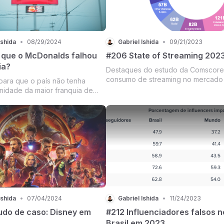
Ishida
•
08/29/2024
Gabriel Ishida
•
09/21/2023
 que o McDonalds falhou
#206 State of Streaming 202
ia?
Destaques do estudo da Comscore
consumo de streaming no mercado
para que o país não tenha
EUA.
idade da maior franquia de
do mundo
Ishida
•
07/04/2024
Gabriel Ishida
•
11/24/2023
udo de caso: Disney em
#212 Influenciadores falsos n
Brasil em 2023