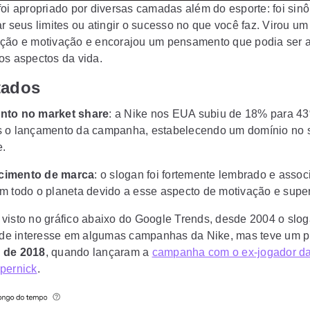
foi apropriado por diversas camadas além do esporte: foi sin
ar seus limites ou atingir o sucesso no que você faz. Virou u
ção e motivação e encorajou um pensamento que podia ser 
os aspectos da vida.
tados
nto no market share
: a Nike nos EUA subiu de 18% para 4
s o lançamento da campanha, estabelecendo um domínio no
e.
imento de marca
: o slogan foi fortemente lembrado e asso
m todo o planeta devido a esse aspecto de motivação e supe
visto no gráfico abaixo do Google Trends, desde 2004 o slo
o de interesse em algumas campanhas da Nike, mas teve um 
 de 2018
, quando lançaram a
campanha com o ex-jogador d
pernick
.