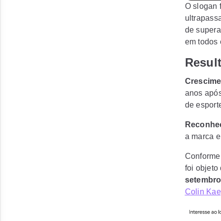
O slogan 
ultrapass
de supera
em todos 
Resul
Crescime
anos apó
de esport
Reconhec
a marca e
Conforme 
foi objet
setembro
Colin Kae