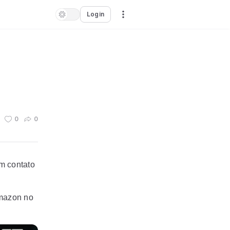
Login
0
0
m contato
Amazon no