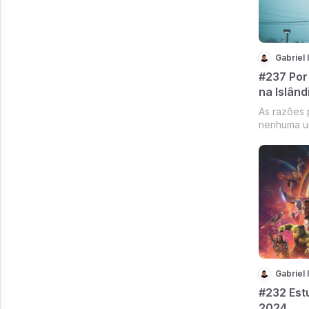
Gabriel 
#237 Por
na Islând
As razões 
nenhuma un
fast food 
Gabriel 
#232 Est
2024