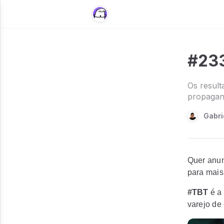
#233
Os result
propagan
Gabri
Quer anun
para mais
#TBT
é a
varejo de 