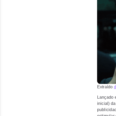
Extraído
d
Lançado 
inicial
) d
publicida
estimular