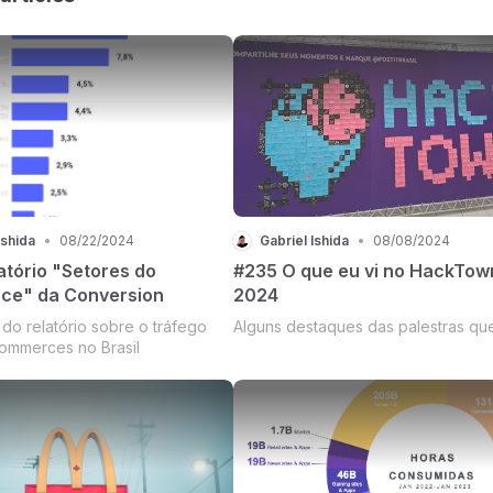
Ishida
•
08/22/2024
Gabriel Ishida
•
08/08/2024
atório "Setores do
#235 O que eu vi no HackTow
ce" da Conversion
2024
do relatório sobre o tráfego
Alguns destaques das palestras que 
ommerces no Brasil