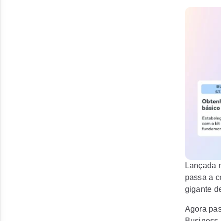
Lançada 
passa a c
gigante d
Agora pas
Business 