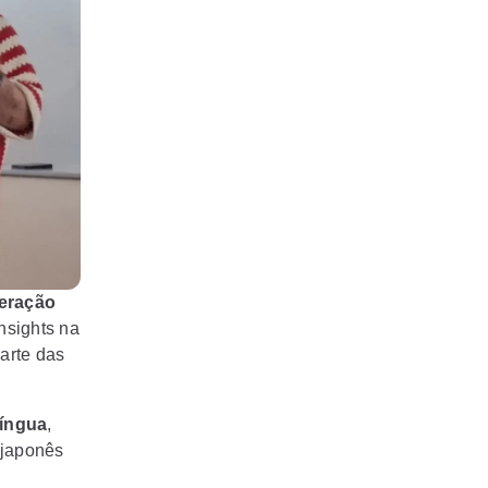
eração
nsights na
arte das
língua
,
 japonês