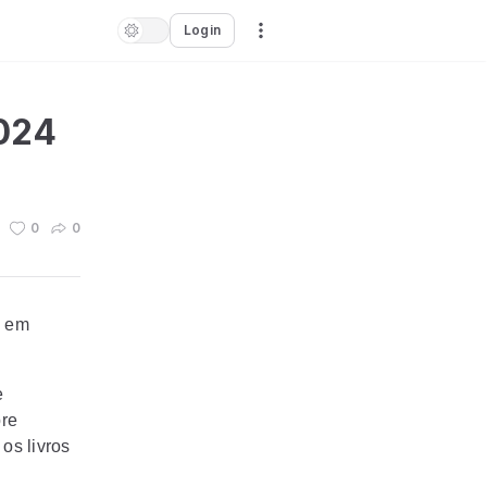
Login
024
0
0
e em
e
bre
os livros