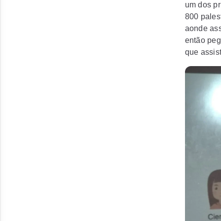
um dos pr
800 palest
aonde ass
então peg
que assist