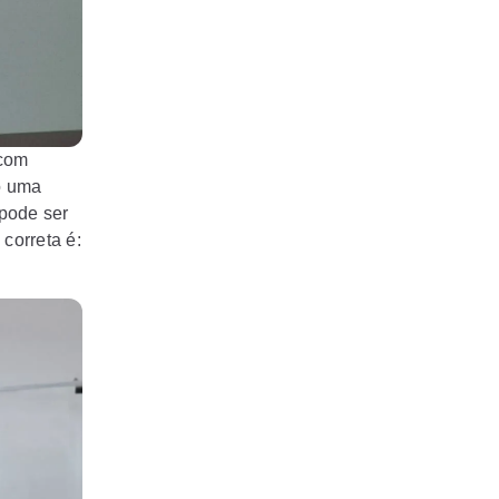
 com
o uma
 pode ser
correta é: