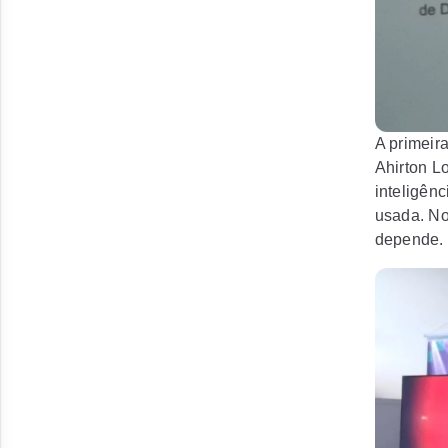
A primeira
Ahirton L
inteligênc
usada. No 
depende. 