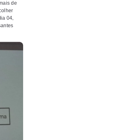
mais de
colher
ia 04,
santes