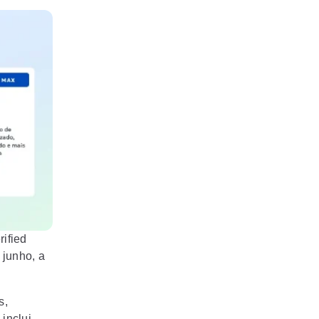
ified
 junho, a
.
s,
inclui