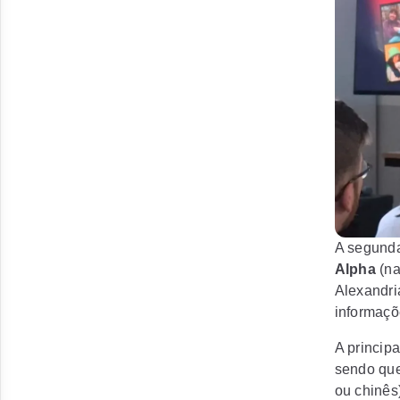
A segunda
Alpha
(na
Alexandri
informaçõ
A princip
sendo que
ou chinês