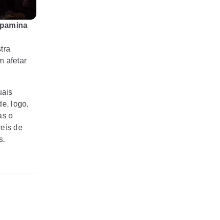
opamina
tra
 afetar
uais
de, logo,
as o
veis de
s.