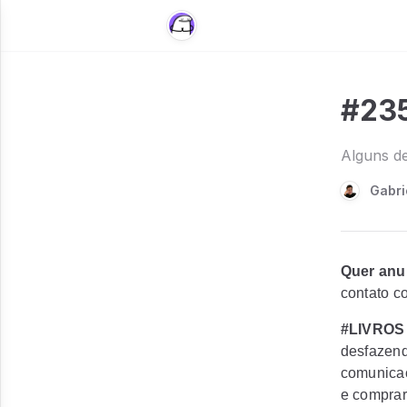
#235
Alguns de
Gabri
Quer anu
contato c
#LIVROS
desfazend
comunicaç
e comprar