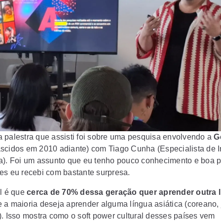
 palestra que assisti foi sobre uma pesquisa envolvendo a
G
scidos em 2010 adiante) com Tiago Cunha (Especialista de I
a). Foi um assunto que eu tenho pouco conhecimento e boa p
es eu recebi com bastante surpresa.
al é que
cerca de 70% dessa geração quer aprender outra 
 a maioria deseja aprender alguma língua asiática (coreano,
). Isso mostra como o soft power cultural desses países vem