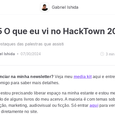
Gabriel Ishida
 O que eu vi no HackTown 2
staques das palestras que assisti
el Ishida
07/30/2024
3
min
•
nciar na minha newsletter?
Veja meu
media kit
aqui e entr
omigo para saber mais detalhes.
estou precisando liberar espaço na minha estante e estou m
o de alguns livros do meu acervo. A maioria é com temas so
ão, marketing, audiovisual ou ficção. Só entrar
aqui
para ver 
 diretamente no site.