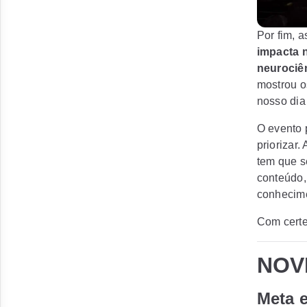
Por fim, a
impacta 
neurociê
mostrou o
nosso dia 
O evento p
priorizar.
tem que s
conteúdo,
conhecime
Com certe
NOV
Meta 