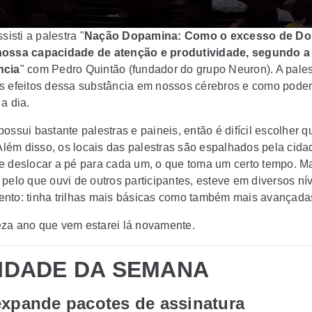
ssisti a palestra "
Nação Dopamina: Como o excesso de D
nossa capacidade de atenção e produtividade, segundo a
ncia
" com Pedro Quintão (fundador do grupo Neuron). A pales
s efeitos dessa substância em nossos cérebros e como podem
a dia.
ossui bastante palestras e paineis, então é difícil escolher q
 Além disso, os locais das palestras são espalhados pela cida
e deslocar a pé para cada um, o que toma um certo tempo. M
 pelo que ouvi de outros participantes, esteve em diversos ní
nto: tinha trilhas mais básicas como também mais avançada
za ano que vem estarei lá novamente.
IDADE DA SEMANA
expande pacotes de assinatura