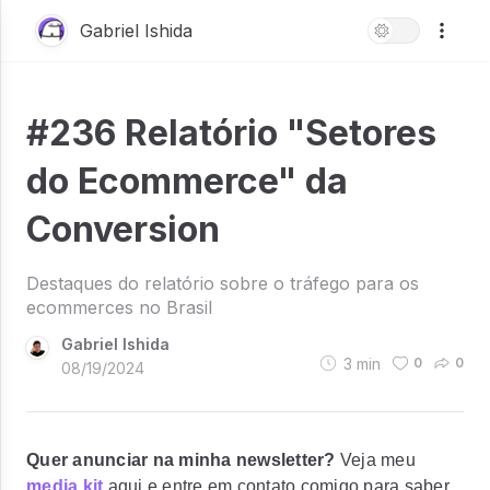
Gabriel Ishida
#236 Relatório "Setores
do Ecommerce" da
Conversion
Destaques do relatório sobre o tráfego para os
ecommerces no Brasil
Gabriel Ishida
3
min
0
0
08/19/2024
Quer anunciar na minha newsletter?
Veja meu
media kit
aqui e entre em contato comigo para saber