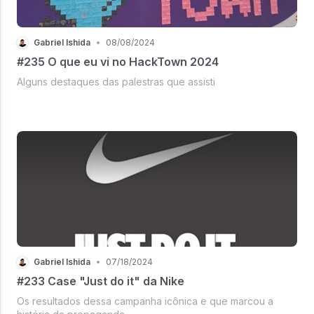
Gabriel Ishida
•
08/08/2024
#235 O que eu vi no HackTown 2024
Alguns destaques das palestras que assisti
Gabriel Ishida
•
07/18/2024
#233 Case "Just do it" da Nike
Os resultados dessa campanha icônica e que marcou a