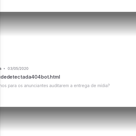
a
•
03/05/2020
udedetectada404bot.html
hos para os anunciantes auditarem a entrega de mídia?