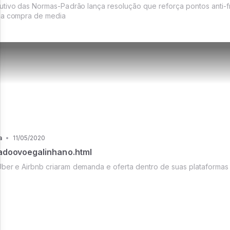
tivo das Normas-Padrão lança resolução que reforça pontos anti-
na compra de me­dia
a
•
11/05/2020
doovoegalinhano.html
ber e Airbnb criaram demanda e oferta dentro de suas plataformas