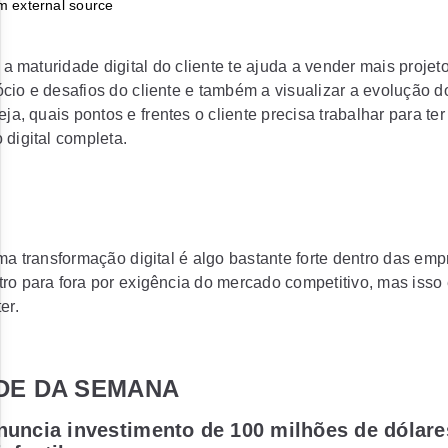
 maturidade digital do cliente te ajuda a vender mais projet
cio e desafios do cliente e também a visualizar a evolução d
eja, quais pontos e frentes o cliente precisa trabalhar para te
 digital completa.
ema transformação digital é algo bastante forte dentro das em
ro para fora por exigência do mercado competitivo, mas isso
er.
DE DA SEMANA
nuncia investimento de 100 milhões de dólar