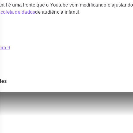
ntil é uma frente que o Youtube vem modificando e ajustand
 coleta de dados
de audiência infantil.
orm 9
les