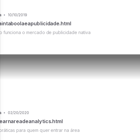
a
•
10/10/2019
aintaboolaeapublicidade.html
 funciona o mercado de publicidade nativa
a
•
02/20/2020
rnareadeanalytics.html
práticas para quem quer entrar na área