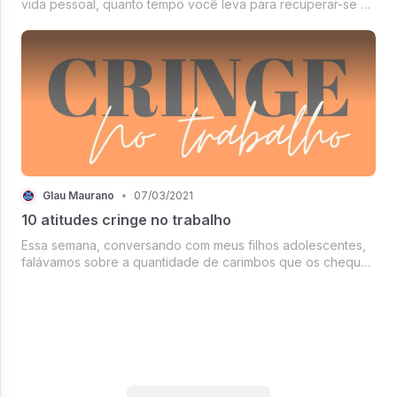
vida pessoal, quanto tempo você leva para recuperar-se e
retomar o rumo? Manter a cabeça erguida e dar
continuidade aos planos, e a seu caminho, muitas vezes
não é tarefa fácil. Mas a ciên...
Glau Maurano
•
07/03/2021
10 atitudes cringe no trabalho
Essa semana, conversando com meus filhos adolescentes,
falávamos sobre a quantidade de carimbos que os cheques
devolvidos continham. E logo veio aquele olhar de “mãe, o
que é isso?”. Apelamos para o Google.E me veio à cabeça
que aquilo era mu...