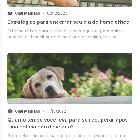
Glau Maurano
•
02/12/2023
Estratégias para encerrar seu dia de home office
O home Office para muitos é uma conquista, para outros
nem tanto. Trabalhar de casa exige disciplina, ter um
espaço adequado para evitar interrupções, e maturidade
própria e do grupo. Por outro lado, pode significar mais
tempo para outra ativ...
Glau Maurano
•
11/13/2022
Quanto tempo você leva para se recuperar após
uma notícia não desejada?
Ao receber uma notícia não desejada, na empresa ou na