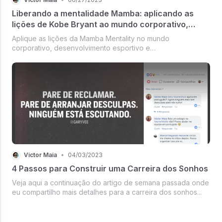
Liberando a mentalidade Mamba: aplicando as
lições de Kobe Bryant ao mundo corporativo,
desenvolvimento esportivo, empreendimentos
Aplique as lições da Mamba Mentality no mundo
criativos e empreendedorismo
corporativo, desenvolvimento esportivo e
empreendedorismo. Libere seu potencial!
Victor Maia
•
04/03/2023
4 Passos para Construir uma Carreira dos Sonhos
Veja aqui a continuação do artigo de semana passada onde
eu compartilho mais detalhes para a carreira dos sonhos...