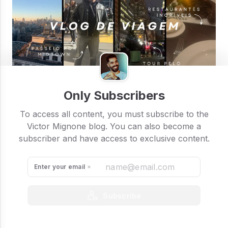
Vlog de Viagem 01: VIX
Only Subscribers
Recentemente retornei da minha 6ª visita à
New York
City
! 🗽
To access all content, you must subscribe to the
Victor Mignone blog. You can also become a
A grande maçã 🍎 é tudo aquilo que ela oferece para
subscriber and have access to exclusive content.
você...
Enter your email
Subscribe