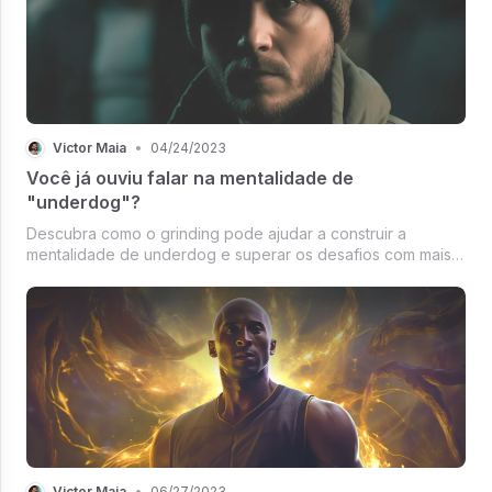
Victor Maia
•
04/24/2023
Você já ouviu falar na mentalidade de
"underdog"?
Descubra como o grinding pode ajudar a construir a
mentalidade de underdog e superar os desafios com mais
resiliência e perseverança. Aprenda dicas práticas para
aplicar o grinding em sua vida diária.
Victor Maia
•
06/27/2023