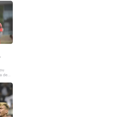
não é
bol
o
pou
ra de