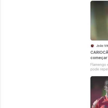
negociado
Cebolinh
Regatas do
Benfica 
acabou ser
acabou n
Leonardo Ja
deix
João Vi
CARIOCÃO
começar 
Brasileiro
Flamengo e
pode repet
venceu Fl
venceu Nov
Bangu em L
ser feito c
Portuguesa 