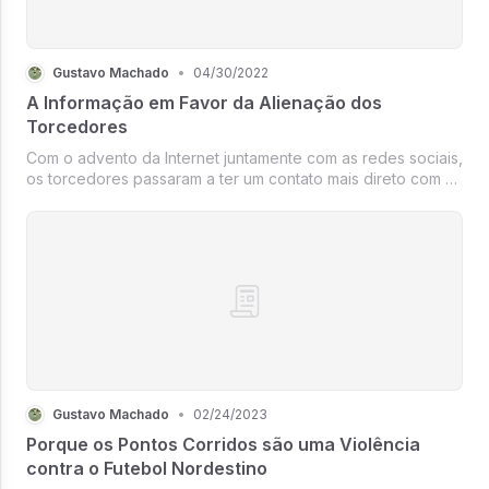
Gustavo Machado
•
04/30/2022
A Informação em Favor da Alienação dos
Torcedores
Com o advento da Internet juntamente com as redes sociais,
os torcedores passaram a ter um contato mais direto com o
seu clube do coração, as pessoas que esperavam horas
para ver uma reportagem de 3 minutos ou tinham que
comprar um jornal par...
Gustavo Machado
•
02/24/2023
Porque os Pontos Corridos são uma Violência
contra o Futebol Nordestino