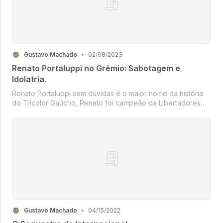
Gustavo Machado
•
02/08/2023
Renato Portaluppi no Grêmio: Sabotagem e
Idolatria.
Renato Portaluppi sem dúvidas é o maior nome da história
do Tricolor Gaúcho, Renato foi campeão da Libertadores
como jogador e treinador pelo clube, o participando assim,
de duas conquistas das três que o clube possui da
competição mais impor...
Gustavo Machado
•
04/15/2022