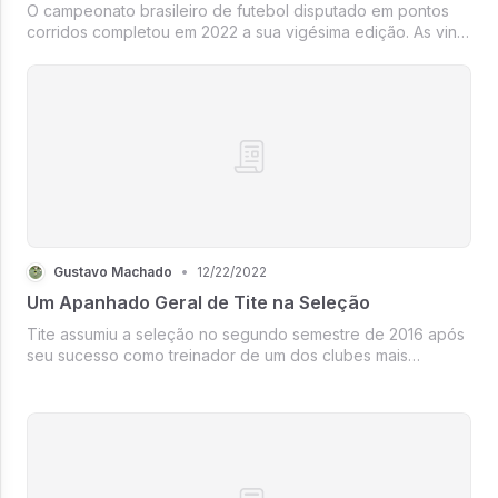
O campeonato brasileiro de futebol disputado em pontos
corridos completou em 2022 a sua vigésima edição. As vinte
edições dividiram-se para oito dos principais clubes do
futebol brasileiro, o que seria um fator de comemoração se
compararmos c...
Gustavo Machado
•
12/22/2022
Um Apanhado Geral de Tite na Seleção
Tite assumiu a seleção no segundo semestre de 2016 após
seu sucesso como treinador de um dos clubes mais
representativos do futebol brasileiro, o Corinthians. Tite
chega a seleção com otimismo por parte da torcida e
imprensa já que o antigo t...