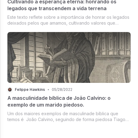
Cultivando a esperança eterna: honrando os
legados que transcendem a vida terrena
Este texto reflete sobre a importância de honrar os legados
deixados pelos que amamos, cultivando valores que
transcendem a vida terrena e deixando um legado positivo.
Felippe Hawkins
•
05/28/2022
A masculinidade bíblica de João Calvino: o
exemplo de um marido piedoso.
Um dos maiores exemplos de masculinade bíblica que
temos é João Calvino, seguindo de forma piedosa Tiago
1:4.Aos 31 anos, casa-se com uma viúva (Idelette de Bure),
assumindo ela e seus dois filhos. Calvino vivia feliz com a
esposa, por quem...